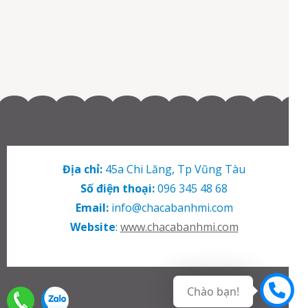
Địa chỉ:
45a Chi Lăng, Tp Vũng Tàu
Số điện thoại:
096 345 48 68
Email:
info@chacabanhmi.com
Website
:
www.chacabanhmi.com
Chào bạn!