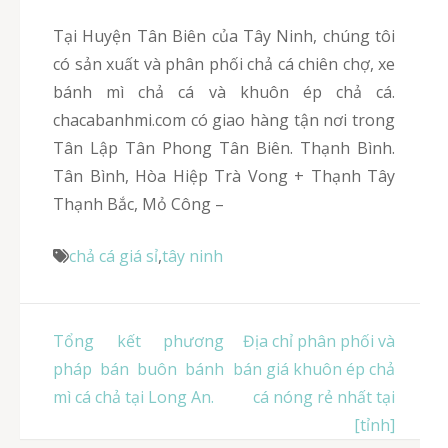
Tại Huyện Tân Biên của Tây Ninh, chúng tôi
có sản xuất và phân phối chả cá chiên chợ, xe
bánh mì chả cá và khuôn ép chả cá.
chacabanhmi.com có giao hàng tận nơi trong
Tân Lập Tân Phong Tân Biên. Thạnh Bình.
Tân Bình, Hòa Hiệp Trà Vong + Thạnh Tây
Thạnh Bắc, Mỏ Công –
chả cá giá sỉ
,
tây ninh
Điều
Tổng kết phương
Địa chỉ phân phối và
hướng
pháp bán buôn bánh
bán giá khuôn ép chả
bài
mì cá chả tại Long An.
cá nóng rẻ nhất tại
viết
[tỉnh]