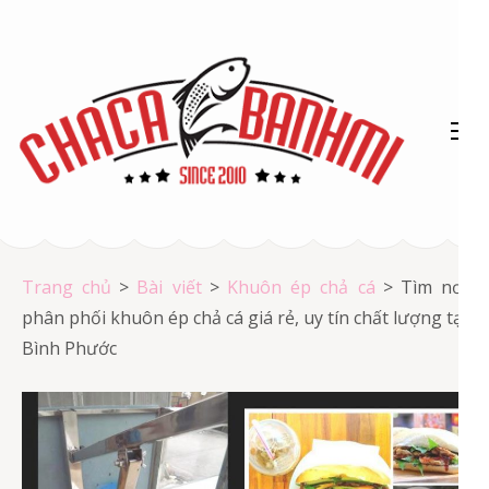
Bỏ
qua
và
tới
nội
dung
(ấn
Chả cá Vũng Tàu
Enter)
Chả cá giá rẻ
Trang chủ
>
Bài viết
>
Khuôn ép chả cá
>
Tìm nơi
phân phối khuôn ép chả cá giá rẻ, uy tín chất lượng tại
Bình Phước