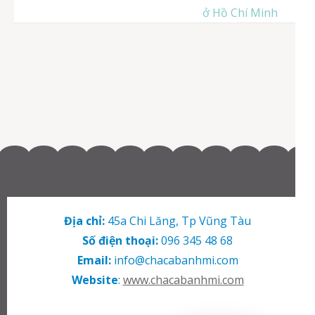
hướng
ở Hồ Chí Minh
bài
viết
Địa chỉ:
45a Chi Lăng, Tp Vũng Tàu
Số điện thoại:
096 345 48 68
Email:
info@chacabanhmi.com
Website
:
www.chacabanhmi.com