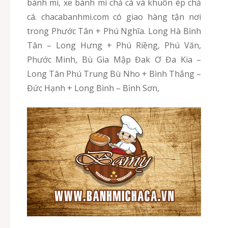
bánh mì, xe bánh mì chả cá và khuôn ép chả
cá. chacabanhmi.com có giao hàng tận nơi
trong Phước Tân + Phú Nghĩa. Long Hà Bình
Tân – Long Hưng + Phú Riềng, Phú Văn,
Phước Minh, Bù Gia Mập Đak Ơ Đa Kia –
Long Tân Phú Trung Bù Nho + Bình Thắng –
Đức Hạnh + Long Bình – Bình Sơn,