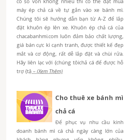
có số vốn không nhiều thì có thể đặt mua
máy ép chả cá về tự gắn vào xe bánh mì.
Chúng tôi sẽ hướng dẫn bạn từ A-Z để lắp
đặt khuôn ép lên xe. Khuôn ép chả cá của
chacabanhmi.com luôn đảm bảo chất lượng,
giá bán cực kì cạnh tranh, được thiết kế đẹp
mắt và cơ động, rất dễ lắp đặt và chùi rửa.
Hãy liên lạc với {chúng tôichả cá để được hỗ
trợ {tậ
–
(Xem Thêm)
Cho thuê xe bánh mì
chả cá
Để phục vụ nhu cầu kinh
doanh bánh mì cá chả ngày càng lớn của
khách hàng nhưng vốn không nhiều,