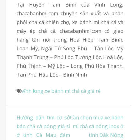
Tại Huyện Tam Bình của Vĩnh Long,
chacabanhmi.com chuyên sản xuất và phân
phối chả cá chiên chợ, xe bánh mì chả cá và
máy ép chả cá. chacabanhmi.com có giao
hàng tận nơi trong Hòa Hiệp. Tam Bình,
Loan Mỹ, Ngãi Tứ Song Phú – Tân Lộc. Mỹ
Thạnh Trung – Phú Lộc. Tường Lộc. Hoà Lộc,
Phú Thịnh – Mỹ Lộc – Long Phú Hòa Thạnh.
Tân Phú. Hậu Lộc – Bình Ninh
vĩnh long
,
xe bánh mì chả cá giá rẻ
Điều
Hướng dẫn tìm cơ sở
Cần chọn mua xe bánh
hướng
bán chả cá nóng giá sỉ
mì chả cá nóng inox ở
bài
ở tỉnh Cà Mau đảm
tỉnh Đắk Nông