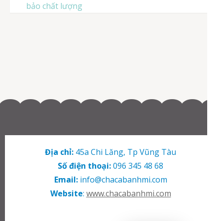
viết
bảo chất lượng
Địa chỉ:
45a Chi Lăng, Tp Vũng Tàu
Số điện thoại:
096 345 48 68
Email:
info@chacabanhmi.com
Website
:
www.chacabanhmi.com