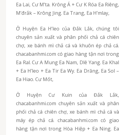
Ea Lai, Cư M’ta. Krông Á + Cư K Róa Ea Riêng,
M’đrắk – Krông Jing. Ea Trang, Ea H’mlay,
Ở Huyện Ea H’leo của Đắk Lắk, chúng tôi
chuyên sản xuất và phân phối chả cá chiên
chợ, xe bánh mì chả cá và khuôn ép chả cá.
chacabanhmi.com có giao hàng tận nơi trong
Ea Ral. Cư A Mung Ea Nam, Dlê Yang. Ea Khal
+ Ea H’leo + Ea Tir Ea Wy. Ea Drăng, Ea Sol –
Ea Hiao. Cư Mốt,
Ở Huyện Cư Kuin của Đắk Lắk,
chacabanhmi.com chuyên sản xuất và phân
phối chả cá chiên chợ, xe bánh mì chả cá và
máy ép chả cá. chacabanhmi.com có giao
hàng tận nơi trong Hòa Hiệp + Ea Ning. Ea