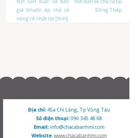
Điều
Nơi sản xuất và bán
Nơi bán xe chả cá tại
hướng
giá khuôn ép chả cá
Đồng Tháp
bài
nóng rẻ nhất tại [tỉnh]
viết
Địa chỉ:
45a Chi Lăng, Tp Vũng Tàu
Số điện thoại:
096 345 48 68
Email:
info@chacabanhmi.com
Website
:
www.chacabanhmi.com