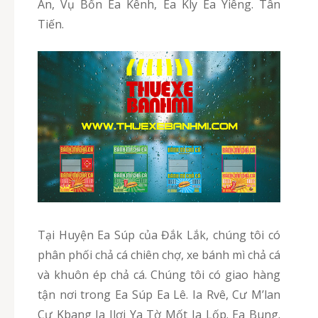
An, Vụ Bổn Ea Kênh, Ea Kly Ea Yiêng. Tân
Tiến.
Tại Huyện Ea Súp của Đắk Lắk, chúng tôi có
phân phối chả cá chiên chợ, xe bánh mì chả cá
và khuôn ép chả cá. Chúng tôi có giao hàng
tận nơi trong Ea Súp Ea Lê. Ia Rvê, Cư M’lan
Cư Kbang Ia Jlơi Ya Tờ Mốt Ia Lốp. Ea Bung.