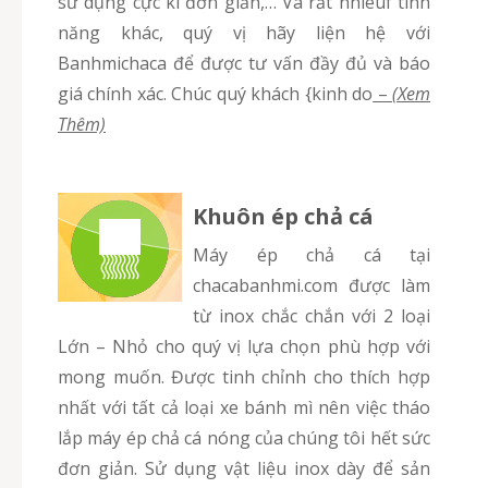
sử dụng cực kì đơn giản,… Và rất nhieuf tính
năng khác, quý vị hãy liện hệ với
Banhmichaca để được tư vấn đầy đủ và báo
giá chính xác. Chúc quý khách {kinh do
–
(Xem
Thêm)
Khuôn ép chả cá
Máy ép chả cá tại
chacabanhmi.com được làm
từ inox chắc chắn với 2 loại
Lớn – Nhỏ cho quý vị lựa chọn phù hợp với
mong muốn. Được tinh chỉnh cho thích hợp
nhất với tất cả loại xe bánh mì nên việc tháo
lắp máy ép chả cá nóng của chúng tôi hết sức
đơn giản. Sử dụng vật liệu inox dày để sản