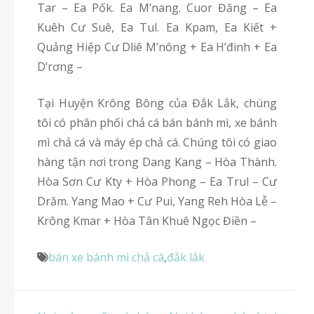
Tar – Ea Pốk. Ea M’nang. Cuor Đăng – Ea
Kuêh Cư Suê, Ea Tul. Ea Kpam, Ea Kiết +
Quảng Hiệp Cư Dliê M’nông + Ea H’đinh + Ea
D’rơng –
Tại Huyện Krông Bông của Đắk Lắk, chúng
tôi có phân phối chả cá bán bánh mì, xe bánh
mì chả cá và máy ép chả cá. Chúng tôi có giao
hàng tận nơi trong Dang Kang – Hòa Thành.
Hòa Sơn Cư Kty + Hòa Phong – Ea Trul – Cư
Drăm. Yang Mao + Cư Pui, Yang Reh Hòa Lễ –
Krông Kmar + Hòa Tân Khuê Ngọc Điền –
bán xe bánh mì chả cá
,
đắk lắk