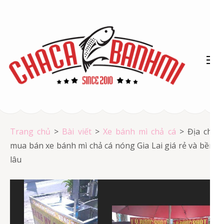
Bỏ
qua
và
tới
nội
dung
(ấn
Chả cá Vũng Tàu
Enter)
Chả cá giá rẻ
Trang chủ
>
Bài viết
>
Xe bánh mì chả cá
>
Địa chỉ
mua bán xe bánh mì chả cá nóng Gia Lai giá rẻ và bền
lâu