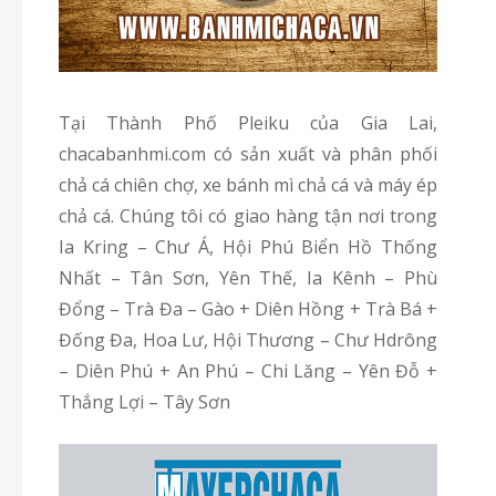
Tại Thành Phố Pleiku của Gia Lai,
chacabanhmi.com có sản xuất và phân phối
chả cá chiên chợ, xe bánh mì chả cá và máy ép
chả cá. Chúng tôi có giao hàng tận nơi trong
Ia Kring – Chư Á, Hội Phú Biển Hồ Thống
Nhất – Tân Sơn, Yên Thế, Ia Kênh – Phù
Đổng – Trà Đa – Gào + Diên Hồng + Trà Bá +
Đống Đa, Hoa Lư, Hội Thương – Chư Hdrông
– Diên Phú + An Phú – Chi Lăng – Yên Đỗ +
Thắng Lợi – Tây Sơn