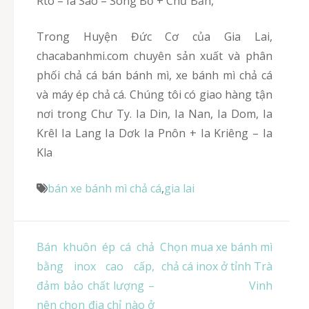
Rtô – Ia Sao – Sông Bờ + Chư Băh,
Trong Huyện Đức Cơ của Gia Lai,
chacabanhmi.com chuyên sản xuất và phân
phối chả cá bán bánh mì, xe bánh mì chả cá
và máy ép chả cá. Chúng tôi có giao hàng tận
nơi trong Chư Ty. Ia Din, Ia Nan, Ia Dom, Ia
Krêl Ia Lang Ia Dơk Ia Pnôn + Ia Kriêng – Ia
Kla
bán xe bánh mì chả cá
,
gia lai
Điều
Bán khuôn ép cá chả
Chọn mua xe bánh mì
hướng
bằng inox cao cấp,
chả cá inox ở tỉnh Trà
bài
đảm bảo chất lượng –
Vinh
viết
nên chọn địa chỉ nào ở