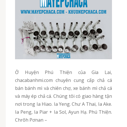
Ở Huyện Phú Thiện của Gia Lai,
chacabanhmi.com chuyên cung cấp chả cá
bán bánh mì và chiên chợ, xe bánh mì chả cá
và máy ép chả cá. Chúng tôi có giao hàng tận
nơi trong Ia Hiao. Ia Yeng. Chư A Thai, Ia Ake.
Ia Peng, Ia Piar + Ia Sol, Ayun Hạ. Phú Thiện.
Chrôh Pơnan –