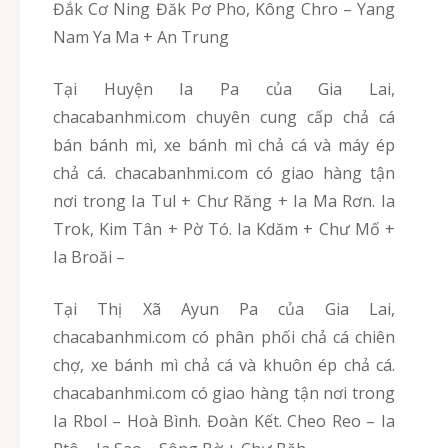
Đắk Cơ Ning Đăk Pơ Pho, Kông Chro – Yang
Nam Ya Ma + An Trung
Tại Huyện Ia Pa của Gia Lai,
chacabanhmi.com chuyên cung cấp chả cá
bán bánh mì, xe bánh mì chả cá và máy ép
chả cá. chacabanhmi.com có giao hàng tận
nơi trong Ia Tul + Chư Răng + Ia Ma Rơn. Ia
Trok, Kim Tân + Pờ Tó. Ia Kdăm + Chư Mố +
Ia Broăi –
Tại Thị Xã Ayun Pa của Gia Lai,
chacabanhmi.com có phân phối chả cá chiên
chợ, xe bánh mì chả cá và khuôn ép chả cá.
chacabanhmi.com có giao hàng tận nơi trong
Ia Rbol – Hoà Bình. Đoàn Kết. Cheo Reo – Ia