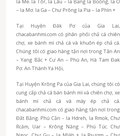
Ia Me. Ia Tôr, Ia Lâu – Ia Bang Ia Boòng, Ia O
– Ia Mơ. Ia Ga – Chư Prông Ia Pia – Ia Phìn +
Tại Huyện Đăk Pơ của Gia Lai,
chacabanhmi.com có phân phối chả cá chiên
chợ, xe bánh mì chả cá và khuôn ép chả cá.
Chúng tôi có giao hàng tận nơi trong Tân An
– Yang Bắc + Cư An – Phú An, Hà Tam Đak
Pơ. An Thành Ya Hội,
Tại Huyện Krông Pa của Gia Lai, chúng tôi có
cung cấp chả cá bán bánh mì và chiên chợ, xe
bánh mì chả cá và máy ép chả cá.
chacabanhmi.com có giao hàng tận nơi trong
Đất Bằng. Phú Cần – Ia Hdreh, Ia Rmok, Chư
Rcăm, Uar – Krông Năng – Phú Túc. Chư
Ngọc, Chư Gu – Ia Mláh + Ia Rsươm – Chư