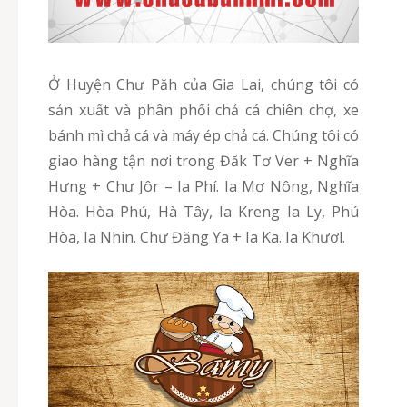
Ở Huyện Chư Păh của Gia Lai, chúng tôi có
sản xuất và phân phối chả cá chiên chợ, xe
bánh mì chả cá và máy ép chả cá. Chúng tôi có
giao hàng tận nơi trong Đăk Tơ Ver + Nghĩa
Hưng + Chư Jôr – Ia Phí. Ia Mơ Nông, Nghĩa
Hòa. Hòa Phú, Hà Tây, Ia Kreng Ia Ly, Phú
Hòa, Ia Nhin. Chư Đăng Ya + Ia Ka. Ia Khươl.