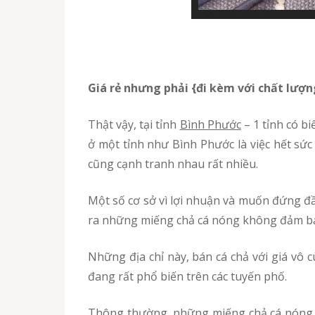
Giá rẻ nhưng phải {đi kèm với chất lư
Thật vậy, tại tỉnh
Bình Phước
– 1 tỉnh có bi
ở một tỉnh như Bình Phước là việc hết sứ
cũng cạnh tranh nhau rất nhiều.
Một số cơ sở vì lợi nhuận và muốn đứng đầu thị trường về cung cấp cá chả cho những người kinh doanh bánh mì cá chả, mà đã bất chấp sản xuất
ra những miếng chả cá nóng không đảm bảo
Những địa chỉ này, bán cá chả với giá vô cùng rẻ nhưng chất lượng sản phẩm lại kém khiến khách hàng hoang mang và lo lắng khi món ăn này
đang rất phổ biến trên các tuyến phố.
Thông thường, những miếng chả cá nóng sạch sẽ được chiên với dầu, và khi dầu chuyển màu thì những người thợ sẽ phải thay dầu để đảm bảo