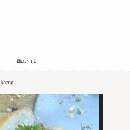
T
LIÊN HỆ
t lượng