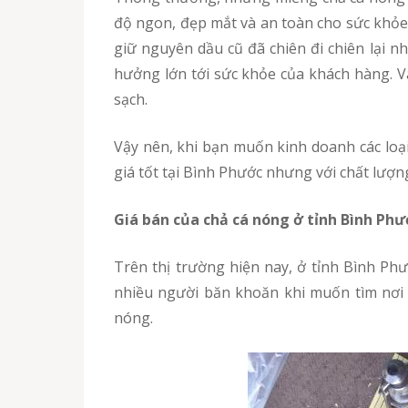
độ ngon, đẹp mắt và an toàn cho sức khỏe 
giữ nguyên dầu cũ đã chiên đi chiên lại n
hưởng lớn tới sức khỏe của khách hàng. V
sạch.
Vậy nên, khi bạn muốn kinh doanh các loại thức ăn liên quan đến chả cá nóng, quý khách hãy lựa chọn cho quán của mình 1 nơi bỏ sỉ cá chả mối
giá tốt tại Bình Phước nhưng với chất lượn
Giá bán của chả cá nóng ở tỉnh Bình Phư
Trên thị trường hiện nay, ở tỉnh Bình Phước có rất nhiều cơ sở bỏ sỉ cá chả mối giá rẻ tại Bình Phước. Với các mức giá chả cá khác nhau, khiến
nhiều người băn khoăn khi muốn tìm nơi 
nóng.