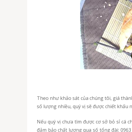
Theo như khảo sát của chúng tôi, giá thành của chả cá nóng tăng hay giảm sẽ phụ thuộc vào việc bạn lấy số lượng chả cá ít hay nhiều. Nếu lấy với
số lượng nhiều, quý vị sẽ được chiết khấu nh
Nếu quý vị chưa tìm được cơ sở bỏ sỉ cá chả mối giá rẻ ở Bình Phước hãy liên lạc ngay với Chacavungtau – cơ sở chuyên phân phối chả cá nóng
đảm bảo chất lượng qua số tổng đài: 0963 