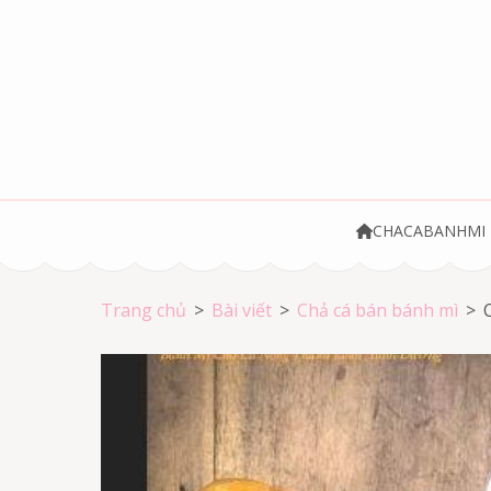
Bỏ
qua
và
tới
nội
dung
(ấn
Chả cá Vũng Tà
Chả cá giá rẻ
Enter)
CHACABANHMI
Trang chủ
>
Bài viết
>
Chả cá bán bánh mì
>