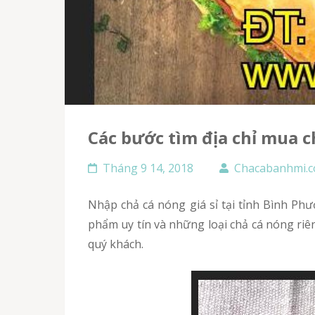
Các bước tìm địa chỉ mua 
Tháng 9 14, 2018
Chacabanhmi.
Nhập chả cá nóng giá sỉ tại tỉnh Bình Phước để bán hàng như thế nào? Làm sao để kiếm được các cơ sở bán chả cá đúng theo yêu cầu về thực
phẩm uy tín và những loại chả cá nóng riên
quý khách.