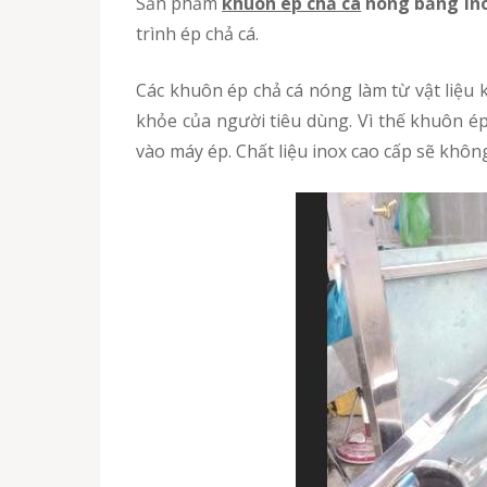
Sản phẩm
khuôn ép chả cá
nóng bằng in
trình ép chả cá.
Các khuôn ép chả cá nóng làm từ vật liệu không rõ ràng, pha tạp sẽ dễ làm lượng thịt chả trong khuôn bị nhiễm khuẩn, ảnh hưởng xấu đến sức
khỏe của người tiêu dùng. Vì thế khuôn ép
vào máy ép. Chất liệu inox cao cấp sẽ khôn