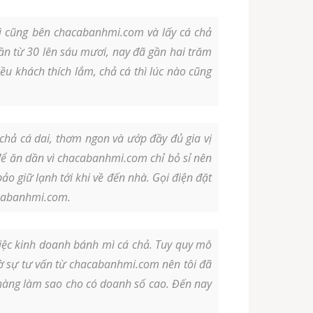
 cũng bên chacabanhmi.com và lấy cá chả
n từ 30 lên sáu mươi, nay đã gần hai trăm
ều khách thích lắm, chả cá thì lúc nào cũng
hả cá dai, thơm ngon và ướp đầy đủ gia vị
 để ăn dần vì chacabanhmi.com chỉ bỏ sỉ nên
ảo giữ lạnh tới khi về đến nhà. Gọi điện đặt
acabanhmi.com.
việc kinh doanh bánh mì cá chả. Tuy quy mô
hờ sự tư vấn từ chacabanhmi.com nên tôi đã
 hàng làm sao cho có doanh số cao. Đến nay