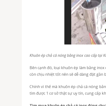
Khuôn ép chả cá nóng bằng inox cao cấp tại
Bên cạnh đó, loại khuôn ép làm bằng inox còn rất dễ tháo lắp và vệ sinh, khó bị trầy xước, mài mòn khi sử dụng lâu ngày. Khuôn ép làm bằng inox
còn chịu nhiệt tốt nên sẽ dễ dàng đặt gần b
Chính vì thế mà khuôn ép chả cá nóng bằng inox đang được rất nhiều người kinh doanh bánh mì chả cá tin dùng và chọn mua. Vấn đề là bạn cần
tìm được 1 cơ sở thật sự uy tín, cung cấp
Tìm mua khuôn ép chả cá inox đúng ch