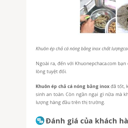
Khuôn ép chả cá nóng bằng inox chất lượngc
Ngoài ra, đến với Khuonepchaca.com bạn có thể mua sản phẩm khuôn ép với giá cực kì ưu đãi. Chính sách lấy sỉ của chúng tôi sẽ làm quý vị hài
lòng tuyệt đối.
Khuôn ép chả cá nóng bằng inox
đã tốt, 
sinh an toàn. Còn ngần ngại gì nữa mà k
lượng hàng đầu trên thị trường.
Đánh giá của khách hà