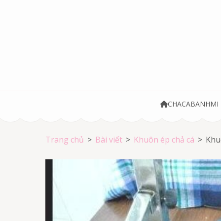
Bỏ
qua
và
tới
nội
dung
(ấn
Chả cá Vũng Tà
Chả cá giá rẻ
Enter)
CHACABANHMI
Trang chủ
>
Bài viết
>
Khuôn ép chả cá
>
Khu