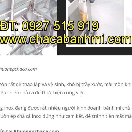
 Khuonepchaca.com
ếp chiên chả cá để thực hiện công việc.
 khuôn ép chả cá inox đúng như cam kết, để tránh tiền mất 
uẩn tại Khuonepchaca.com