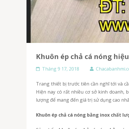
Khuôn ép chả cá nóng hiệ
Tháng 9 17, 2018
Chacabanhmi.
Trang thiết bị trước tiên cần nghĩ tới và cần có nếu có ý định buôn bán tốt món bánh mì chả cá nóng là xe bánh mì và khuôn ép bánh mì cá chả.
Hiện nay có rất nhiều cơ sở kinh doanh, 
lượng để mang đến giá trị sử dụng cao nh
Khuôn ép chả cá nóng bằng inox chất lượ