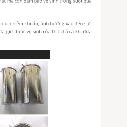
mắt mà còn đảm bảo vệ sinh trong suốt quá
a giữ được vệ sinh của thịt chả cá khi đưa