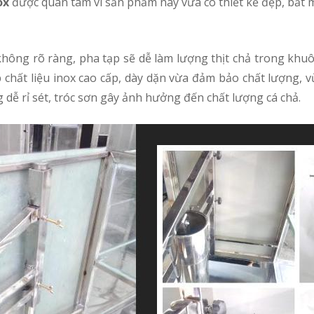
ox
được quan tâm vì sản phẩm này vừa có thiết kế đẹp, bắt 
 chất liệu inox cao cấp, dày dặn vừa đảm bảo chất lượng, vừ
g dễ rỉ sét, tróc sơn gây ảnh hưởng đến chất lượng cá chả.