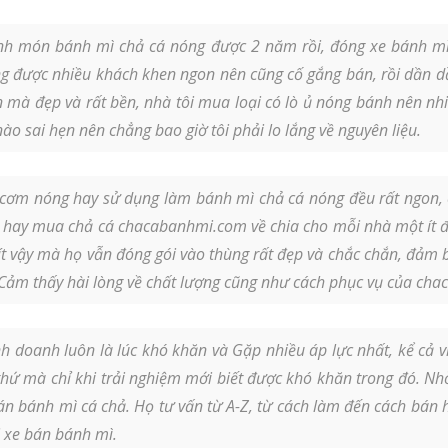
h món bánh mì chả cá nóng được 2 năm rồi, đóng xe bánh mì
g được nhiều khách khen ngon nên cũng cố gắng bán, rồi dần dầ
n mà đẹp và rất bền, nhà tôi mua loại có lò ủ nóng bánh nên nhi
o sai hẹn nên chẳng bao giờ tôi phải lo lắng về nguyên liệu.
cơm nóng hay sử dụng làm bánh mì chả cá nóng đều rất ngon, c
, tôi hay mua chả cá chacabanhmi.com về chia cho mỗi nhà một ít
 ít vậy mà họ vẫn đóng gói vào thùng rất đẹp và chắc chắn, đảm b
. Cảm thấy hài lòng về chất lượng cũng như cách phục vụ của ch
 doanh luôn là lúc khó khăn và Gặp nhiều áp lực nhất, kể cả 
thứ mà chỉ khi trải nghiệm mới biết được khó khăn trong đó. N
án bánh mì cá chả. Họ tư vấn từ A-Z, từ cách làm đến cách bán
 xe bán bánh mì.