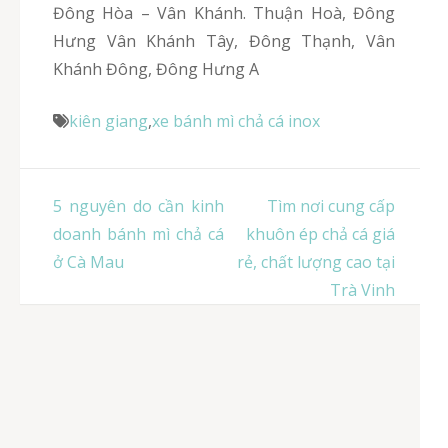
Đông Hòa – Vân Khánh. Thuận Hoà, Đông
Hưng Vân Khánh Tây, Đông Thạnh, Vân
Khánh Đông, Đông Hưng A
kiên giang
,
xe bánh mì chả cá inox
Điều
5 nguyên do cần kinh
Tìm nơi cung cấp
hướng
doanh bánh mì chả cá
khuôn ép chả cá giá
bài
ở Cà Mau
rẻ, chất lượng cao tại
viết
Trà Vinh