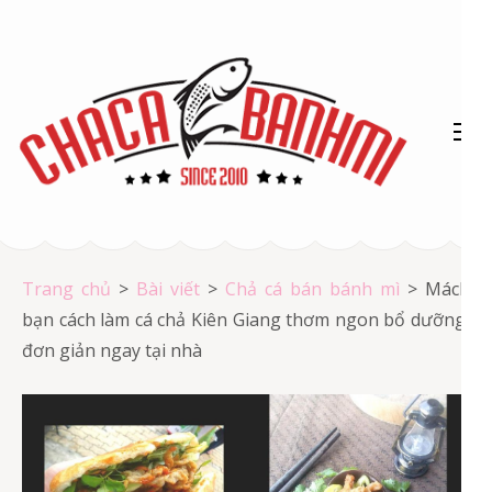
Bỏ
qua
và
tới
nội
dung
(ấn
Chả cá Vũng Tàu
Enter)
Chả cá giá rẻ
Trang chủ
>
Bài viết
>
Chả cá bán bánh mì
>
Mách
bạn cách làm cá chả Kiên Giang thơm ngon bổ dưỡng,
đơn giản ngay tại nhà