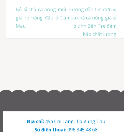
Điều
Bỏ sỉ chả cá nóng mối
Hướng dẫn tìm đơn vị
hướng
giá rẻ hàng đầu ở Cà
mua chả cá nóng giá sỉ
bài
Mau
ở tỉnh Bến Tre đảm
viết
bảo chất lượng
Địa chỉ:
45a Chi Lăng, Tp Vũng Tàu
Số điện thoại:
096 345 48 68