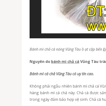
Bánh mì chả cá nóng Vũng Tàu ồ ạt cập bến
Đ
nguyên do
bánh mì chả cá
Vũng Tàu trà
Bánh mì cá chả Vũng T
àu
có uy tín cao.
Không phải ngẫu nhiên bánh mì chả cá Vũng Tàu tràn lan du nhập Đắk Nông mà nguyên nhân sơ đẳng đó chính là do uy tín chất lượng của nhãn
hàng bánh mì cá chả này. Chả cá được sản 
trong ngày đảm bảo hợp vệ sinh. Chả cá h