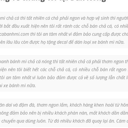
ì chả cá thì tất nhiên cá chả phải ngon và hợp vệ sinh thì ngư
 bắt đầu xuất hiện nên tôi rất rành các chỗ bán chả cá, có nh
hacabanhmi.com thì tôi an tâm nhất vì đảm bảo cung cấp được chấ
ên lâu lâu còn được họ tặng decal để dán loại xe bánh mì nữa.
anh bánh mì chả cá nóng thì tất nhiên chả cá phải thơm ngon th
ện nên tôi biết hết các chỗ chả cá, có nhiều chỗ bán rất ngon 
ôi an tâm nhất vì luôn bảo đảm được cả về số lượng lẫn chất l
ại xe bánh mì nữa.
n dai và đậm đà, thơm ngon lắm, khách hàng khen hoài từ hôm lấ
không đảm bảo nên bị nhiều khách phàn nàn, mất khách dần dần.
nh chuyển qua dùng luôn. Từ đó nhiều khách đã quay lại ăn. Cá