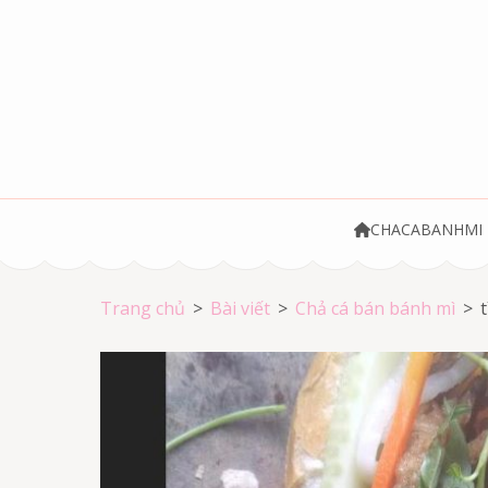
Bỏ
qua
và
tới
nội
dung
(ấn
Chả cá Vũng Tà
Chả cá giá rẻ
Enter)
CHACABANHMI
Trang chủ
>
Bài viết
>
Chả cá bán bánh mì
>