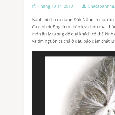
Tháng 10 14, 2018
Chacabanhmi
Bánh mì chả cá nóng Đắk Nông là món ăn vô cùng quen thuộc đối với người dân Việt Nam. Thưởng thức bánh mì cá chả vừa thơm ngon, vừa đầy
đủ dinh dưỡng là ưu tiên lựa chọn của khô
món ăn lý tưởng để quý khách có thể kinh 
và tìm nguồn cá chả ở đâu bảo đảm chất l