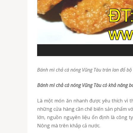
Bánh mì chả cá nóng Vũng Tàu tràn lan đổ b
Bánh mì chả cá nóng Vũng Tàu có khả năng bá
Là một món ăn nhanh được yêu thích vì thế mỗi ngày khối lượng bánh mì cá chả đưa ra thị trường vô cùng lớn, để đáp ứng được nhu cầu của
những cửa hàng cần chế biến sản phẩm vớ
lớn, nguồn nguyên liệu ổn định là công ty
Nông mà trên khắp cả nước.