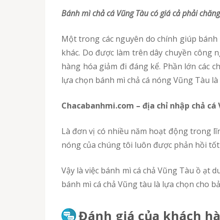
Bánh mì chả cá Vũng Tàu có giá cả phải chăng
Một trong các nguyên do chính giúp bánh mì cá chả Vũng Tàu tràn lan du nhập Đắk Nông là do chi phí cạnh tranh của nó so với các thương hiệu
khác. Do được làm trên dây chuyền công ng
hàng hóa giảm đi đáng kể. Phần lớn các c
lựa chọn bánh mì chả cá nóng Vũng Tàu là 
chacabanhmi.com – địa chỉ nhập chả cá 
Là đơn vị có nhiều năm hoạt động trong lĩnh vực kinh doanh cá chả, chacabanhmi.com được người tiêu dùng tin tưởng chọn lựa. Sản phẩm chả cá
nóng của chúng tôi luôn được phản hồi tốt
Vậy là việc bánh mì cá chả Vũng Tàu ồ ạt du nhập Đắk Nông là do những ưu thế nổi trội hơn hẳn những nhãn hàng khác của sản phẩm này. Chọn
bánh mì cá chả Vũng tàu là lựa chọn cho bản
Đánh giá của khách hà