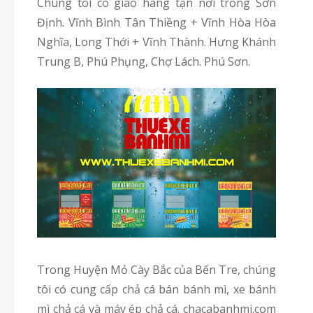
Chúng tôi có giao hàng tận nơi trong Sơn
Định. Vĩnh Bình Tân Thiềng + Vĩnh Hòa Hòa
Nghĩa, Long Thới + Vĩnh Thành. Hưng Khánh
Trung B, Phú Phụng, Chợ Lách. Phú Sơn.
Trong Huyện Mỏ Cày Bắc của Bến Tre, chúng
tôi có cung cấp chả cá bán bánh mì, xe bánh
mì chả cá và máy ép chả cá. chacabanhmi.com