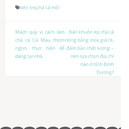
bến tre
,
chả cá mối
Điều
Mách quý vị cách làm
Bán khuôn ép chả cá
hướng
chả cá Cà Mau thơm
nóng bằng inox giá rẻ,
bài
ngon, thực hiện dễ
đảm bảo chất lượng –
viết
dàng tại nhà
nên lựa chọn địa chỉ
nào ở tỉnh Bình
Dương?