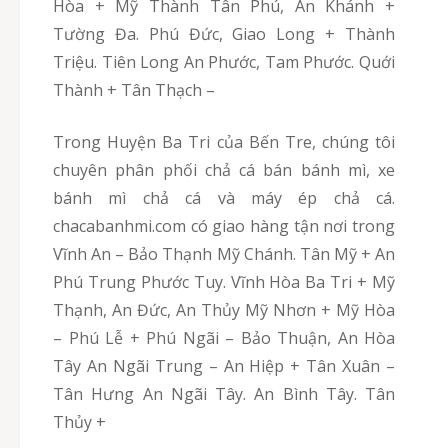
Hòa + Mỹ Thành Tân Phú, An Khánh +
Tường Đa. Phú Đức, Giao Long + Thành
Triệu. Tiên Long An Phước, Tam Phước. Quới
Thành + Tân Thạch –
Trong Huyện Ba Tri của Bến Tre, chúng tôi
chuyên phân phối chả cá bán bánh mì, xe
bánh mì chả cá và máy ép chả cá.
chacabanhmi.com có giao hàng tận nơi trong
Vĩnh An – Bảo Thạnh Mỹ Chánh. Tân Mỹ + An
Phú Trung Phước Tuy. Vĩnh Hòa Ba Tri + Mỹ
Thạnh, An Đức, An Thủy Mỹ Nhơn + Mỹ Hòa
– Phú Lễ + Phú Ngãi – Bảo Thuận, An Hòa
Tây An Ngãi Trung – An Hiệp + Tân Xuân –
Tân Hưng An Ngãi Tây. An Bình Tây. Tân
Thủy +