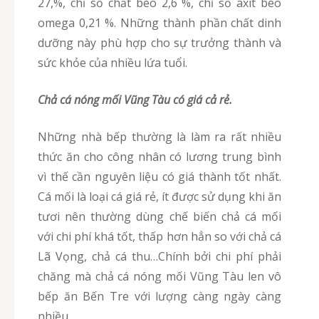
27,%, chỉ số chất béo 2,6 %, chỉ số axit béo
omega 0,21 %. Những thành phần chất dinh
dưỡng này phù hợp cho sự trưởng thành và
sức khỏe của nhiều lứa tuổi.
chả cá nóng mối Vũng Tàu có giá cả rẻ.
Những nhà bếp thường là làm ra rất nhiều
thức ăn cho công nhân có lương trung bình
vì thế cần nguyên liệu có giá thành tốt nhất.
Cá mối là loại cá giá rẻ, ít được sử dụng khi ăn
tươi nên thường dùng chế biến chả cá mối
với chi phí khá tốt, thấp hơn hẳn so với chả cá
Lã Vọng, chả cá thu…Chính bởi chi phí phải
chăng mà chả cá nóng mối Vũng Tàu len vô
bếp ăn Bến Tre với lượng càng ngày càng
nhiều.