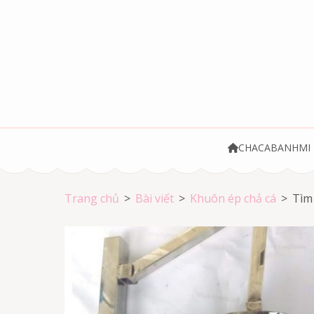
Bỏ
qua
và
tới
nội
dung
(ấn
Chả cá Vũng Tà
Chả cá giá rẻ
Enter)
CHACABANHMI
Trang chủ
>
Bài viết
>
Khuôn ép chả cá
>
Tìm 