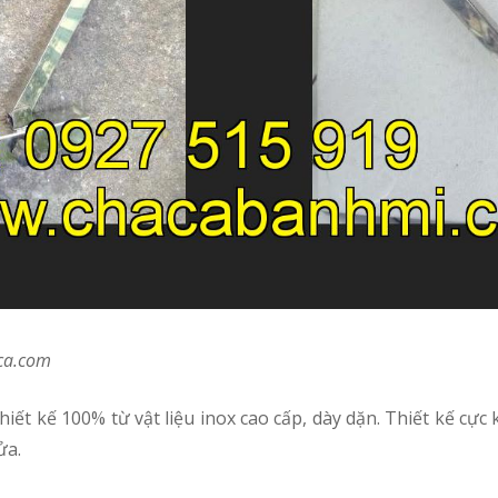
aca.com
ửa.