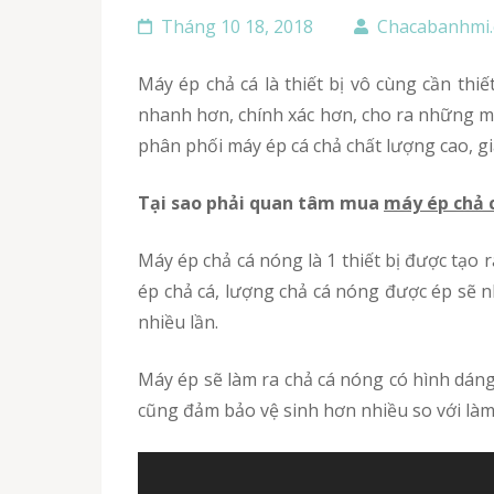
Tháng 10 18, 2018
Chacabanhmi
Máy ép chả cá là thiết bị vô cùng cần thiết cho quá trình kinh doanh bánh mì cá chả tại Bình Phước hiện nay. Chiếc máy ép này có thể làm việc
nhanh hơn, chính xác hơn, cho ra những mẻ
phân phối máy ép cá chả chất lượng cao, gi
Tại sao phải quan tâm mua
máy ép chả 
Máy ép chả cá nóng là 1 thiết bị được tạo ra để mang đến sự đột phá lớn cho quá trình tạo ra cá chả ngon, dẻo một cách nhanh chóng. Dùng máy
ép chả cá, lượng chả cá nóng được ép sẽ n
nhiều lần.
Máy ép sẽ làm ra chả cá nóng có hình dáng và kích thước giống nhau, chỉ với những bước vô cùng đơn giản. Thêm vào đó, cá chả được ép từ máy
cũng đảm bảo vệ sinh hơn nhiều so với làm