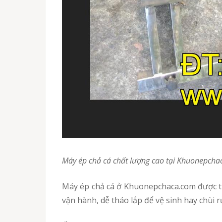
Máy ép chả cá chất lượng cao tại Khuonepch
Máy ép chả cá ở Khuonepchaca.com được thiết kế 100% từ vật liệu inox cao cấp, dày dặn. Thiết kế cực kì chắc chắn, mối hàn kín và kĩ càng. Máy dễ
vận hành, dễ tháo lắp để vệ sinh hay chùi r