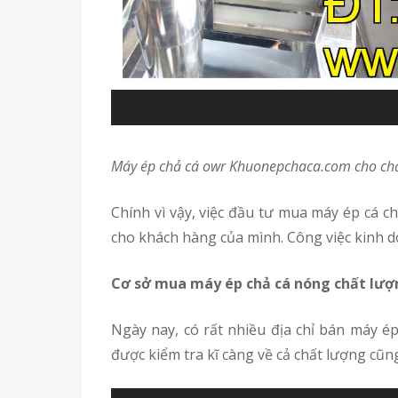
Máy ép chả cá owr Khuonepchaca.com cho ch
Chính vì vậy, việc đầu tư mua máy ép cá chả đảm bảo chất lượng chính là cách bạn làm ra món bánh mì chất lượng, nhanh chóng và hợp vệ sinh
cho khách hàng của mình. Công việc kinh d
Cơ sở mua máy ép chả cá nóng chất lượ
Ngày nay, có rất nhiều địa chỉ bán máy ép chả cá trên thị trường với mức giá, chất lượng đa dạng. Thế nhưng để tìm mua được máy ép chả cá
được kiểm tra kĩ càng về cả chất lượng cũ