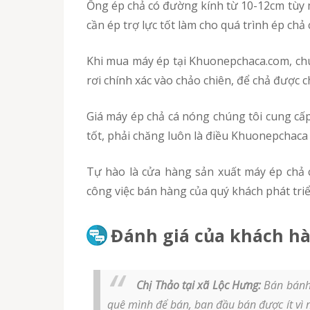
Ống ép chả có đường kính từ 10-12cm tùy mong muốn của người mua. Pít tông được thiết kế vừa khít với ống ép, hoạt động hiệu quả. Kết hợp với
cần ép trợ lực tốt làm cho quá trình ép chả 
Khi mua máy ép tại Khuonepchaca.com, chúng tôi sẽ giúp bạn lắp đặt máy phù hợp với tầm tay và hướng sử dụng của quý khách. Để chả cá ép ra
rơi chính xác vào chảo chiên, để chả được 
Giá máy ép chả cá nóng chúng tôi cung cấp luôn cực kì cạnh tranh, hợp túi tiền và đi kèm nhiều ưu đãi hấp dẫn cho người mua hàng. Tiêu chí giá
tốt, phải chăng luôn là điều Khuonepchac
Tự hào là cửa hàng sản xuất máy ép chả cá nóng đảm bảo uy tín chất lượng, giá tốt trong nhiều năm hoạt động. Khuonepchaca sẽ khiến cho
công việc bán hàng của quý khách phát tri
Đánh giá của khách hà
Chị Thảo tại xã Lộc Hưng:
Bán bánh 
quê mình để bán, ban đầu bán được ít vì 