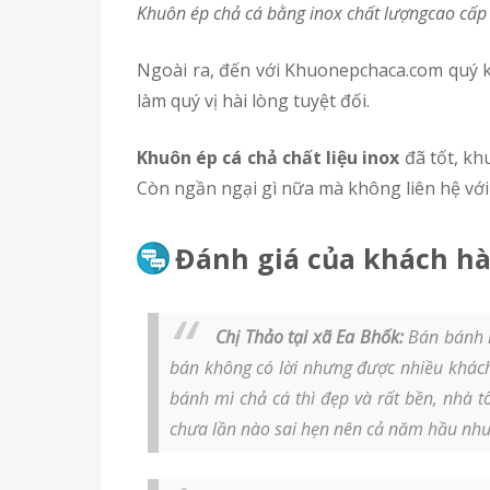
Khuôn ép chả cá bằng inox chất lượngcao cấ
Ngoài ra, đến với Khuonepchaca.com quý khách có thể mua khuôn ép chả cá với giá ưu đãi hấp dẫn. Chính sách bán sỉ của Khuonepchaca.com sẽ
làm quý vị hài lòng tuyệt đối.
Khuôn ép cá chả chất liệu inox
đã tốt, kh
Còn ngần ngại gì nữa mà không liên hệ với
Đánh giá của khách hà
Chị Thảo tại xã Ea Bhốk:
Bán bánh m
bán không có lời nhưng được nhiều khách
bánh mì chả cá thì đẹp và rất bền, nhà t
chưa lần nào sai hẹn nên cả năm hầu như t