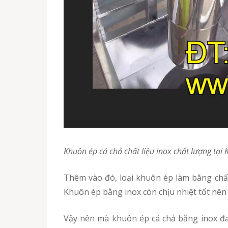
Khuôn ép cá chả chất liệu inox chất lượng t
Thêm vào đó, loại khuôn ép làm bằng chất liệu inox còn rất dễ tháo lắp và vệ sinh, không dễ bị trầy xước, mài mòn kể cả khi sử dụng lâu ngày.
Khuôn ép bằng inox còn chịu nhiệt tốt nên 
Vậy nên mà khuôn ép cá chả bằng inox đang được rất nhiều người kinh doanh bánh mì chả cá tin dùng và chọn mua. Vấn đề là quý vị phải tìm