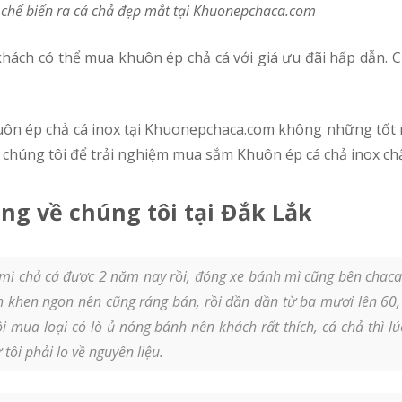
p chế biến ra cá chả đẹp mắt tại Khuonepchaca.com
uôn ép chả cá inox tại Khuonepchaca.com không những tốt m
 chúng tôi để trải nghiệm mua sắm Khuôn ép cá chả inox ch
ng về chúng tôi tại Đắk Lắk
ì chả cá được 2 năm nay rồi, đóng xe bánh mì cũng bên chacab
 khen ngon nên cũng ráng bán, rồi dần dần từ ba mươi lên 60,
ôi mua loại có lò ủ nóng bánh nên khách rất thích, cá chả thì 
ôi phải lo về nguyên liệu.