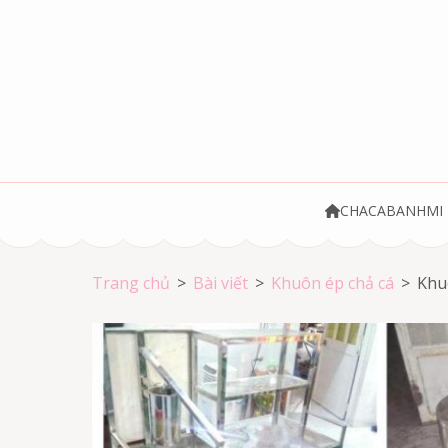
Bỏ
qua
và
tới
nội
dung
(ấn
Chả cá Vũng Tà
Chả cá giá rẻ
Enter)
CHACABANHMI
Trang chủ
>
Bài viết
>
Khuôn ép chả cá
>
Khuô