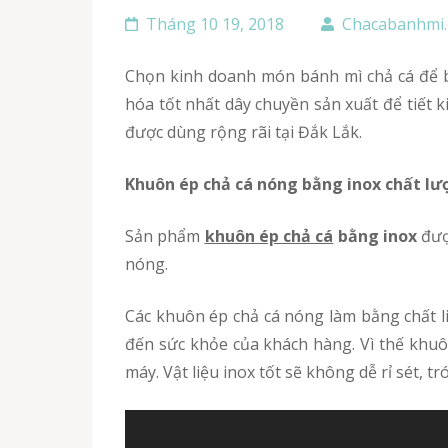
Tháng 10 19, 2018
Chacabanhmi
Chọn kinh doanh món bánh mì chả cá để bán, được rất nhiều hộ gia đình chọn thời gian gần đây. Bất kì ai kinh doanh cũng mong muốn tối ưu
hóa tốt nhất dây chuyền sản xuất để tiết
được dùng rộng rãi tại Đắk Lắk.
Khuôn ép chả cá nóng bằng inox chất lư
Sản phẩm
khuôn ép chả cá
bằng inox
được
nóng.
Các khuôn ép chả cá nóng làm bằng chất liệu không rõ ràng, pha tạp sẽ dễ làm lượng thịt chả trong khuôn bị nhiễm khuẩn, gây ảnh hưởng xấu
đến sức khỏe của khách hàng. Vì thế khuôn
máy. Vật liệu inox tốt sẽ không dễ rỉ sét, 