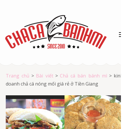
Bỏ
qua
và
tới
nội
dung
(ấn
Chả cá Vũng Tàu
Enter)
Chả cá giá rẻ
Trang chủ
>
Bài viết
>
Chả cá bán bánh mì
>
kinh
doanh chả cá nóng mối giá rẻ ở Tiền Giang