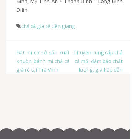
Bình, Mỹ Tịnh An + Thanh Bình – Long Bình
Điền,
chả cá giá rẻ
,
tiền giang
Điều
Bật mí cơ sở sản xuất
Chuyên cung cấp chả
hướng
khuôn bánh mì chả cá
cá mối đảm bảo chất
bài
giá rẻ tại Trà Vinh
lượng, giá hấp dẫn
viết