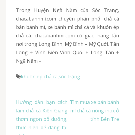
Trong Huyện Ngã Năm của Sóc Trăng,
chacabanhmi.com chuyên phân phối chả cá
bán bánh mì, xe bánh mì chả cá và khuôn ép
chả cá. chacabanhmi.com có giao hàng tận
nơi trong Long Bình, Mỹ Bình – Mỹ Quới. Tân
Long + Vĩnh Biên Vĩnh Quới + Long Tân +
Ngã Năm –
khuôn ép chả cá
,
sóc trăng
Điều
Hướng dẫn bạn cách
Tìm mua xe bán bánh
hướng
làm chả cá Kiên Giang
mì chả cá nóng inox ở
bài
thơm ngon bổ dưỡng,
tỉnh Bến Tre
viết
thực hiện dễ dàng tại