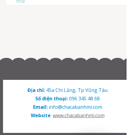
nhà
Địa chỉ:
45a Chi Lăng, Tp Vũng Tàu
Số điện thoại:
096 345 48 68
Email:
info@chacabanhmi.com
Website
:
www.chacabanhmi.com