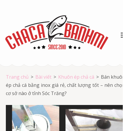
Bỏ
qua
và
tới
nội
dung
(ấn
Chả cá Vũng Tàu
Enter)
Chả cá giá rẻ
Trang chủ
>
Bài viết
>
Khuôn ép chả cá
>
Bán khuôn
ép chả cá bằng inox giá rẻ, chất lượng tốt – nên chọn
cơ sở nào ở tỉnh Sóc Trăng?