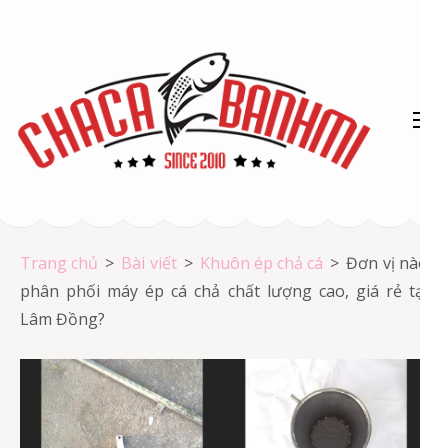
Bỏ
qua
và
tới
nội
dung
(ấn
Chả cá Vũng Tàu
Enter)
Chả cá giá rẻ
Trang chủ
>
Bài viết
>
Khuôn ép chả cá
>
Đơn vị nào
phân phối máy ép cá chả chất lượng cao, giá rẻ tại
Lâm Đồng?