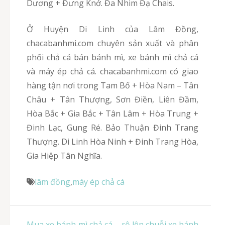
Dương + Đưng Knớ. Đa Nhim Đạ Chais.
Ở Huyện Di Linh của Lâm Đồng,
chacabanhmi.com chuyên sản xuất và phân
phối chả cá bán bánh mì, xe bánh mì chả cá
và máy ép chả cá. chacabanhmi.com có giao
hàng tận nơi trong Tam Bố + Hòa Nam – Tân
Châu + Tân Thượng, Sơn Điền, Liên Đầm,
Hòa Bắc + Gia Bắc + Tân Lâm + Hòa Trung +
Đinh Lạc, Gung Ré. Bảo Thuận Đinh Trang
Thượng. Di Linh Hòa Ninh + Đinh Trang Hòa,
Gia Hiệp Tân Nghĩa.
lâm đồng
,
máy ép chả cá
Điều
Mua xe bánh mì chả cá
rộ lên chuỗi xe bánh