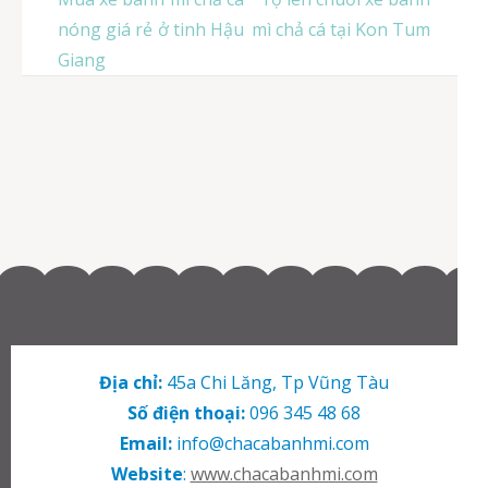
hướng
nóng giá rẻ ở tinh Hậu
mì chả cá tại Kon Tum
bài
Giang
viết
Địa chỉ:
45a Chi Lăng, Tp Vũng Tàu
Số điện thoại:
096 345 48 68
Email:
info@chacabanhmi.com
Website
:
www.chacabanhmi.com