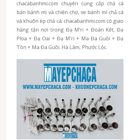
chacabanhmi.com chuyên cung cấp chả cá
bán bánh mì và chiên chợ, xe bánh mì chả cá
và khuôn ép chả cá. chacabanhmi.com có giao
hàng tận nơi trong Đạ M’ri + Đoàn Kết, Đạ
Ploa + Đạ Oai + Đạ M’ri + Ma Đa Guôi + Đạ
Tồn + Ma Đa Guôi. Hà Lâm, Phước Lộc.