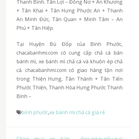
Thanh Bình. Tân Lợi – Đồng Nơ + An Khương
+ Tân Khai + Tân Hưng Phước An + Thanh
An Minh Đức, Tân Quan + Minh Tâm – An
Phú + Tân Hiệp.
Tại Huyện Bù Đốp của Bình Phước,
chacabanhmi.com có cung cấp chả cá bán
bánh mì, xe bánh mì chả cá và khuôn ép chả
cá. chacabanhmi.com có giao hàng tận nơi
trong Thiện Hưng, Tân Thành + Tân Tiến
Phước Thiện, Thanh Hòa Hưng Phước Thanh
Bình –
bình phước
,
xe bánh mì chả cá giá rẻ
Điều
Chọn mua xe bán
Đọc ngay nếu quý