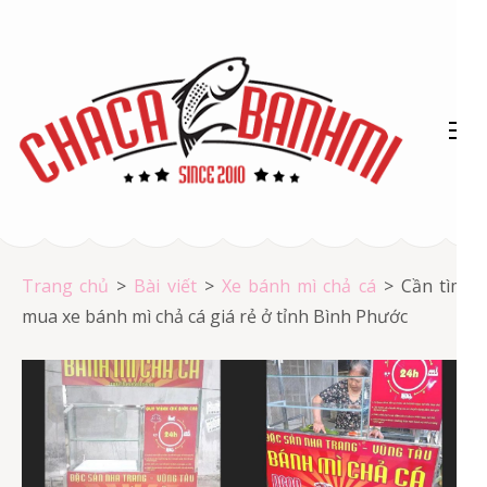
Bỏ
qua
và
tới
nội
dung
(ấn
Chả cá Vũng Tàu
Enter)
Chả cá giá rẻ
Trang chủ
>
Bài viết
>
Xe bánh mì chả cá
>
Cần tìm
mua xe bánh mì chả cá giá rẻ ở tỉnh Bình Phước