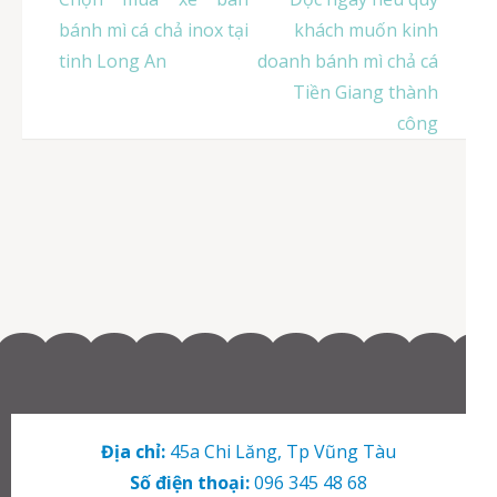
hướng
bánh mì cá chả inox tại
khách muốn kinh
bài
tinh Long An
doanh bánh mì chả cá
viết
Tiền Giang thành
công
Địa chỉ:
45a Chi Lăng, Tp Vũng Tàu
Số điện thoại:
096 345 48 68