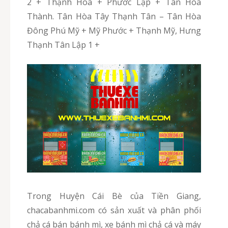
2 + Thạnh Hoà + Phước Lập + Tân Hòa
Thành. Tân Hòa Tây Thạnh Tân – Tân Hòa
Đông Phú Mỹ + Mỹ Phước + Thạnh Mỹ, Hưng
Thạnh Tân Lập 1 +
Trong Huyện Cái Bè của Tiền Giang,
chacabanhmi.com có sản xuất và phân phối
chả cá bán bánh mì, xe bánh mì chả cá và máy