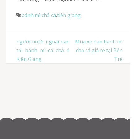
bánh mì chả cá
,
tiền giang
Điều
người nước ngoài bàn
Mua xe bán bánh mì
hướng
tới bánh mì cá chả ở
chả cá giá rẻ tại Bến
bài
Kiên Giang
Tre
viết