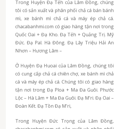
Trong Huyện Đạ Tẻh của Lâm Đồng, chúng
tôi có sản xuất và phân phối chả cá bán bánh
mì, xe bánh mì chả cá và máy ép chả cá.
chacabanhmi.com có giao hàng tận nơi trong
Quốc Oai + Đạ Kho. Đạ Tẻh + Quảng Trị. Mỹ
Đức. Đạ Pal. Hà Đông. Đạ Lây Triệu Hải An
Nhơn – Hương Lâm –
Ở Huyện Đạ Huoai của Lâm Đồng, chúng tôi
có cung cấp chả cá chiên chợ, xe bánh mì chả
cá và máy ép chả cá. Chúng tôi có giao hàng
tận nơi trong Đạ Ploa + Ma Đa Guôi. Phước
Lộc – Hà Lâm + Ma Đa Guôi. Đạ M’ri. Đạ Oai –
Đoàn Kết. Đạ Tồn Đạ M’ri,
Trong Huyện Đức Trọng của Lâm Đồng,
chacabanhmi.com có sản xuất và phân phối