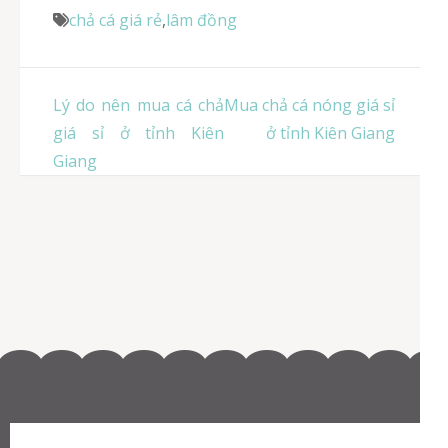
chả cá giá rẻ
,
lâm đồng
Điều
Lý do nên mua cá chả
Mua chả cá nóng giá sỉ
hướng
giá sỉ ở tỉnh Kiên
ở tỉnh Kiên Giang
bài
Giang
viết