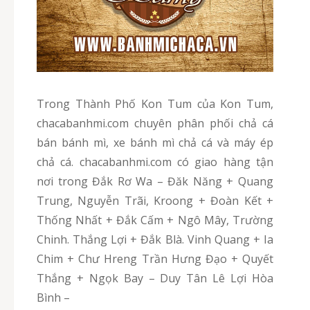
Trong Thành Phố Kon Tum của Kon Tum,
chacabanhmi.com chuyên phân phối chả cá
bán bánh mì, xe bánh mì chả cá và máy ép
chả cá. chacabanhmi.com có giao hàng tận
nơi trong Đắk Rơ Wa – Đăk Năng + Quang
Trung, Nguyễn Trãi, Kroong + Đoàn Kết +
Thống Nhất + Đắk Cấm + Ngô Mây, Trường
Chinh. Thắng Lợi + Đắk Blà. Vinh Quang + Ia
Chim + Chư Hreng Trần Hưng Đạo + Quyết
Thắng + Ngọk Bay – Duy Tân Lê Lợi Hòa
Bình –