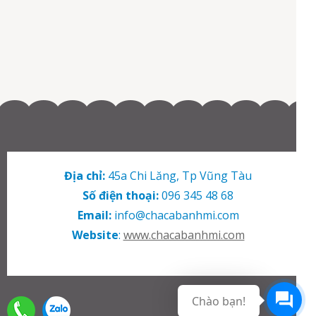
Địa chỉ:
45a Chi Lăng, Tp Vũng Tàu
Số điện thoại:
096 345 48 68
Email:
info@chacabanhmi.com
Website
:
www.chacabanhmi.com
Chào bạn!