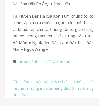
Đắk Sao Đăk Rơ Ông + Ngok Yêu –
Tại Huyện Đắk Hà của Kon Tum, chúng tôi có
cung cấp chả cá chiên chợ, xe bánh mì chả cá
và khuôn ép chả cá. Chúng tôi có giao hàng
tận nơi trong Đắk Pxi + Đắk Hring Đắk Hà +
Hà Mòn + Ngok Réo Đắk La + Đắk Ui – Đắk
Mar – Ngok Wang –
bán xe bánh mì chả cá
,
kon tum
Điều
Cần kiếm xe bán bánh
Bỏ sỉ cá chả mối giá rẻ
hướng
mì chả cá nóng inox tại
hàng đầu ở Hậu Giang
bài
tỉnh Gia Lai
viết