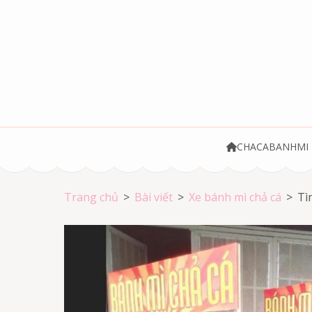
Bỏ
qua
và
tới
nội
dung
(ấn
Chả cá Vũng Tà
Chả cá giá rẻ
Enter)
CHACABANHMI
Trang chủ
>
Bài viết
>
Xe bánh mì chả cá
>
Tì