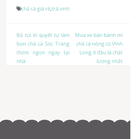
chả cá giá rẻ
,
trà vinh
Điều
Bỏ túi bí quyết tự làm
Mua xe bán bánh mì
hướng
bún chả cá Sóc Trăng
chả cá nóng cũ Vĩnh
bài
thơm ngon ngay tại
Long ở đâu là chất
viết
nhà
lượng nhất