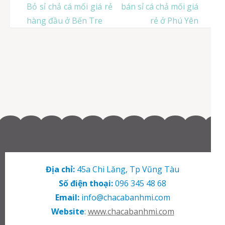
Điều
Bỏ sỉ chả cá mối giá rẻ
bán sỉ cá chả mối giá
hướng
hàng đầu ở Bến Tre
rẻ ở Phú Yên
bài
viết
Địa chỉ:
45a Chi Lăng, Tp Vũng Tàu
Số điện thoại:
096 345 48 68
Email:
info@chacabanhmi.com
Website
:
www.chacabanhmi.com