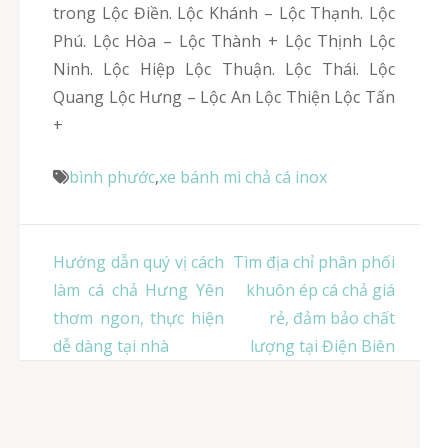
trong Lộc Điền. Lộc Khánh – Lộc Thạnh. Lộc
Phú. Lộc Hòa – Lộc Thành + Lộc Thịnh Lộc
Ninh. Lộc Hiệp Lộc Thuận. Lộc Thái. Lộc
Quang Lộc Hưng – Lộc An Lộc Thiện Lộc Tấn
+
bình phước
,
xe bánh mì chả cá inox
Điều
Hướng dẫn quý vị cách
Tìm địa chỉ phân phối
hướng
làm cá chả Hưng Yên
khuôn ép cá chả giá
bài
thơm ngon, thực hiện
rẻ, đảm bảo chất
viết
dễ dàng tại nhà
lượng tại Điện Biên