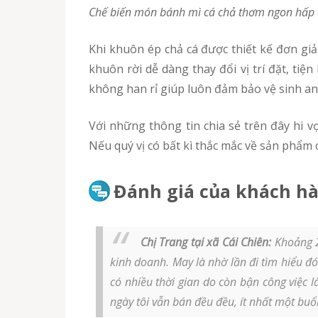
Chế biến món bánh mì cá chả thơm ngon hấp
Khi khuôn ép chả cá được thiết kế đơn giản nhất, giảm thiểu các chi tiết không cần thiết giúp cho phần trọng lượng nhẹ đi nhiều, phần thiết kế
khuôn rời dễ dàng thay đổi vị trí đặt, tiệ
không han rỉ giúp luôn đảm bảo vệ sinh a
Với những thông tin chia sẻ trên đây hi vọng quý vị biết được đơn vị cung cấp khuôn ép chả cá giá rẻ, uy tín chất lượng tại khuonepchaca.com.
Nếu quý vị có bất kì thắc mắc về sản phẩm c
Đánh giá của khách hà
Chị Trang tại xã Cái Chiên:
Khoảng 2
kinh doanh. May là nhờ lần đi tìm hiểu đ
có nhiều thời gian do còn bận công việc 
ngày tôi vẫn bán đều đều, ít nhất một buổi