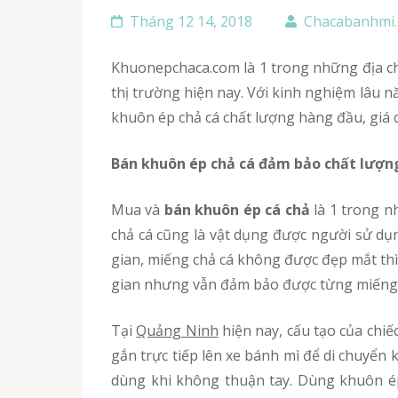
Tháng 12 14, 2018
Chacabanhmi
Khuonepchaca.com là 1 trong những địa chỉ chuyên cung cấp đa dạng các loại máy ép, bán khuôn ép cá chả giá rẻ, đảm bảo chất lượng hàng đầu
thị trường hiện nay. Với kinh nghiệm lâu 
khuôn ép chả cá chất lượng hàng đầu, giá c
Bán khuôn ép chả cá đảm bảo chất lượn
Mua và
bán khuôn ép cá chả
là 1 trong 
chả cá cũng là vật dụng được người sử dụ
gian, miếng chả cá không được đẹp mắt thì
gian nhưng vẫn đảm bảo được từng miếng 
Tại
Quảng Ninh
hiện nay, cấu tạo của chiế
gắn trực tiếp lên xe bánh mì để di chuyển 
dùng khi không thuận tay. Dùng khuôn é