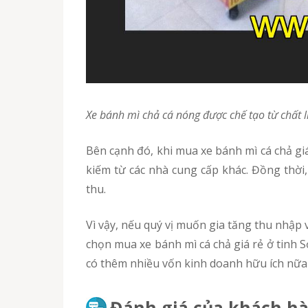
Xe bánh mì chả cá nóng được chế tạo từ chất l
Bên cạnh đó, khi mua xe bánh mì cá chả giá
kiếm từ các nhà cung cấp khác. Đồng thời
thu.
Vì vậy, nếu quý vị muốn gia tăng thu nhập và mở rộng thị trường kinh doanh ra nhiều khu vực thì hãy vào ngay địa chỉ chacabanhmi.com để có thể
chọn mua xe bánh mì cá chả giá rẻ ở tinh 
có thêm nhiều vốn kinh doanh hữu ích nữa
Đánh giá của khách hà