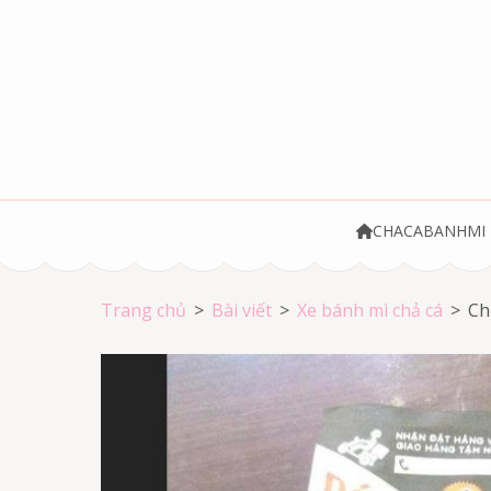
Bỏ
qua
và
tới
nội
dung
(ấn
Chả cá Vũng Tà
Chả cá giá rẻ
Enter)
CHACABANHMI
Trang chủ
>
Bài viết
>
Xe bánh mì chả cá
>
Ch