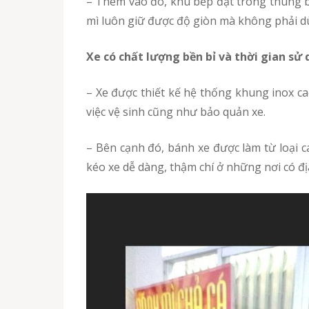
– Thêm vào đó, khu bếp đặt trong thùng bánh mì với nhiệt độ đủ để thực hiện việc chiên chả cá. Đồng thời, hơi nóng từ bếp cũng giúp cho bánh
mì luôn giữ được độ giòn mà không phải dù
Xe có chất lượng bền bỉ và thời gian sử
– Xe được thiết kế hệ thống khung inox cao cấp giúp chịu được lực rất tốt và bao bọc bởi loại inox có khả năng chống han gi nên thuận tiện cho
việc vệ sinh cũng như bảo quản xe.
– Bên cạnh đó, bánh xe được làm từ loại cao su tốt nhất sẽ giúp cho việc di chuyển xe trở nên nhẹ nhàng, thoải mái hơn và bất kì ai cũng có thể
kéo xe dễ dàng, thậm chí ở những nơi có 