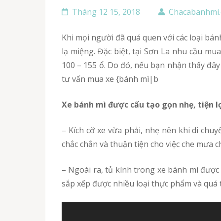
Tháng 12 15, 2018
Chacabanhmi
Khi mọi người đã quá quen với các loại bánh mì thịt, chà bông truyền thống, nhiều khách hàng đang dần tìm đến thưởng thức món bánh mì chả cá
lạ miệng. Đặc biệt, tại Sơn La nhu cầu m
100 – 155 ổ. Do đó, nếu bạn nhận thấy đây
tư vấn mua xe {bánh mì|b
Xe bánh mì được cấu tạo gọn nhẹ, tiện l
– Kích cỡ xe vừa phải, nhẹ nên khi di chuyển rất êm tay và phù hợp với các chị em phụ nữ. Mái che nắng mưa của xe bánh mì cũng được làm rất
chắc chắn và thuận tiện cho việc che mưa c
– Ngoài ra, tủ kính trong xe bánh mì được thiết kế làm các ngăn có kích thước lớn nhỏ khác nhau. Điều này sẽ đem lại không gian rộng để có thể
sắp xếp được nhiều loại thực phẩm và quá 