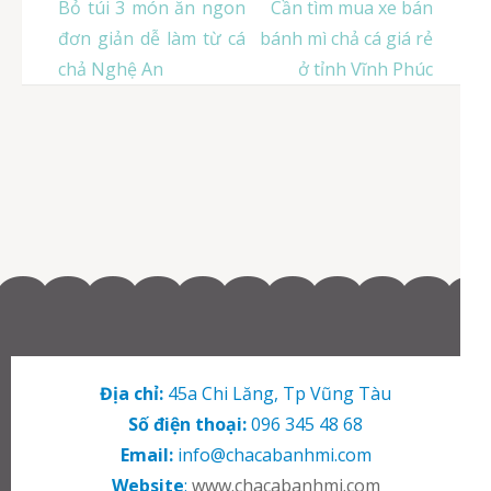
Điều
Bỏ túi 3 món ăn ngon
Cần tìm mua xe bán
hướng
đơn giản dễ làm từ cá
bánh mì chả cá giá rẻ
bài
chả Nghệ An
ở tỉnh Vĩnh Phúc
viết
Địa chỉ:
45a Chi Lăng, Tp Vũng Tàu
Số điện thoại:
096 345 48 68
Email:
info@chacabanhmi.com
Website
:
www.chacabanhmi.com