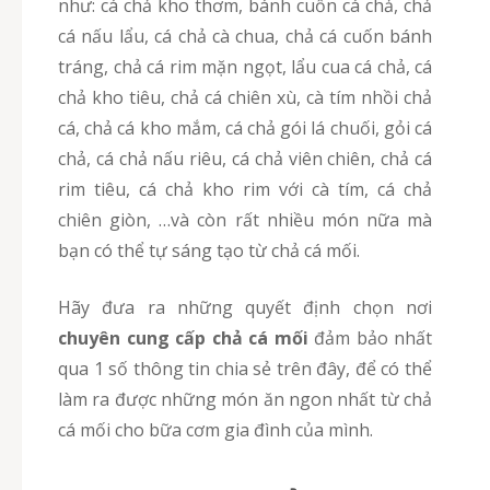
như: cá chả kho thơm, bánh cuốn cá chả, chả
cá nấu lẩu, cá chả cà chua, chả cá cuốn bánh
tráng, chả cá rim mặn ngọt, lẩu cua cá chả, cá
chả kho tiêu, chả cá chiên xù, cà tím nhồi chả
cá, chả cá kho mắm, cá chả gói lá chuối, gỏi cá
chả, cá chả nấu riêu, cá chả viên chiên, chả cá
rim tiêu, cá chả kho rim với cà tím, cá chả
chiên giòn, …và còn rất nhiều món nữa mà
bạn có thể tự sáng tạo từ chả cá mối.
Hãy đưa ra những quyết định chọn nơi
chuyên cung cấp chả cá mối
đảm bảo nhất
qua 1 số thông tin chia sẻ trên đây, để có thể
làm ra được những món ăn ngon nhất từ chả
cá mối cho bữa cơm gia đình của mình.