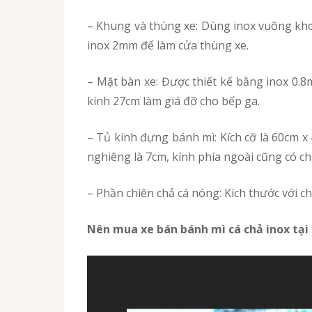
– Khung và thùng xe: Dùng inox vuông khoảng 3cm, thùng xe bánh mì sử dụng inox 0.5mm. Có cửa đóng mở ở mặt trước thùng xe, kết hợp thêm
inox 2mm để làm cửa thùng xe.
– Mặt bàn xe: Được thiết kế bằng inox 0.8mm. Một phía mặt xe được dùng để đặt tủ để bỏ bánh mì, một phía mặt bàn xe được khoét 1 lỗ đường
kính 27cm làm giá đỡ cho bếp ga.
– Tủ kính đựng bánh mì: Kích cỡ là 60cm x 40cm x 66cm. Kính có chiều dài là 5mm, thiết kế 2 lớp ở tủ đựng bánh mì. Tấm kính đặt hai ngăn với độ
nghiêng là 7cm, kính phía ngoài cũng có chi
– Phần chiên chả cá nóng: Kích thước với 
Nên mua xe bán bánh mì cá chả inox tại