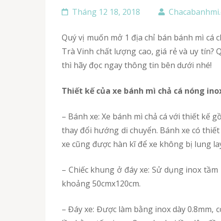
Tháng 12 18, 2018
Chacabanhmi
Quý vị muốn mở 1 địa chỉ bán bánh mì cá chả ở tinh Trà Vinhmà không biết bắt đầu từ đâu? Bạn đang cần mua xe bán bánh mì chả cá inox ở tinh
Trà Vinh chất lượng cao, giá rẻ và uy tín
thì hãy đọc ngay thông tin bên dưới nhé!
Thiết kế của xe bánh mì chả cá nóng ino
– Bánh xe: Xe bánh mì chả cá với thiết kế gồm 4 bánh, với 2 bánh xe cố định ở phía trục chính và 2 bánh có thêm trục xoay giúp xe bánh mì dễ dàng
thay đổi hướng di chuyển. Bánh xe có thiế
xe cũng được hàn kĩ để xe không bị lung lay
– Chiếc khung ở đáy xe: Sử dụng inox tầm 2mm, phần khung xe được gia cố rất chắc chắn do được hàn kĩ ở các thanh. Kích thước được dùng vào
khoảng 50cmx120cm.
– Đáy xe: Được làm bằng inox dày 0.8mm, có kích thước 50cm x 120cm. Nếu như trước đây khi làm đáy xe rất sơ xài thì hiện nay với tấm được dập 3