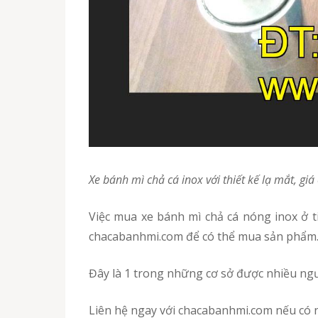
Xe bánh mì chả cá inox với thiết kế lạ mắt, gi
Việc mua xe bánh mì chả cá nóng inox ở tinh Trà Vinh sao cho uy tín chất lượng mà giá cả cũng phải vừa túi tiền. Quý khách có thể tìm mua ở
chacabanhmi.com để có thể mua sản phẩm
Đây là 1 trong những cơ sở được nhiều ng
Liên hệ ngay với chacabanhmi.com nếu có n