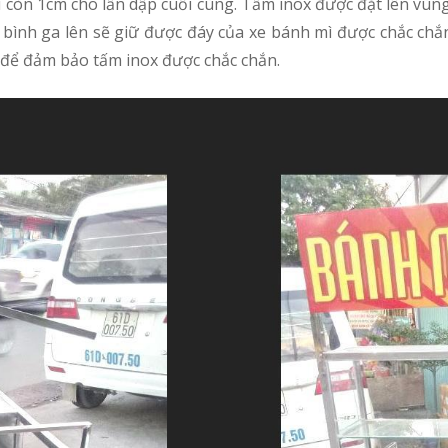
u còn 1cm cho lần dập cuối cùng. Tấm inox được đặt lên vùn
 bình ga lên sẽ giữ được đáy của xe bánh mì được chắc ch
 để đảm bảo tấm inox được chắc chắn.