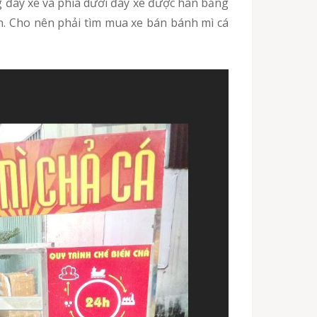
g đáy xe và phía dưới đáy xe được hàn bằng
ắn. Cho nên phải tìm mua xe bán bánh mì cá