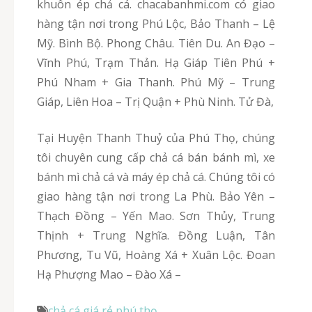
khuôn ép chả cá. chacabanhmi.com có giao
hàng tận nơi trong Phú Lộc, Bảo Thanh – Lệ
Mỹ. Bình Bộ. Phong Châu. Tiên Du. An Đạo –
Vĩnh Phú, Trạm Thản. Hạ Giáp Tiên Phú +
Phú Nham + Gia Thanh. Phú Mỹ – Trung
Giáp, Liên Hoa – Trị Quận + Phù Ninh. Tử Đà,
Tại Huyện Thanh Thuỷ của Phú Thọ, chúng
tôi chuyên cung cấp chả cá bán bánh mì, xe
bánh mì chả cá và máy ép chả cá. Chúng tôi có
giao hàng tận nơi trong La Phù. Bảo Yên –
Thạch Đồng – Yến Mao. Sơn Thủy, Trung
Thịnh + Trung Nghĩa. Đồng Luận, Tân
Phương, Tu Vũ, Hoàng Xá + Xuân Lộc. Đoan
Hạ Phượng Mao – Đào Xá –
chả cá giá rẻ
,
phú thọ