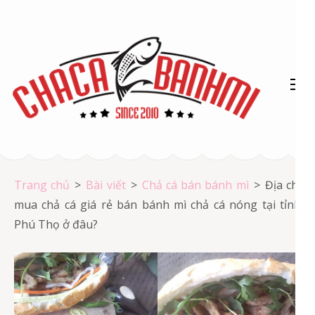
Bỏ
qua
và
tới
nội
dung
(ấn
Chả cá Vũng Tàu
Enter)
Chả cá giá rẻ
Trang chủ
>
Bài viết
>
Chả cá bán bánh mì
>
Địa chỉ
mua chả cá giá rẻ bán bánh mì chả cá nóng tại tỉnh
Phú Thọ ở đâu?