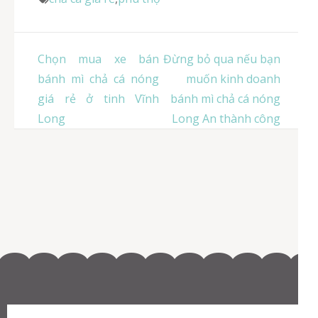
Điều
Chọn mua xe bán
Đừng bỏ qua nếu bạn
hướng
bánh mì chả cá nóng
muốn kinh doanh
bài
giá rẻ ở tinh Vĩnh
bánh mì chả cá nóng
viết
Long
Long An thành công