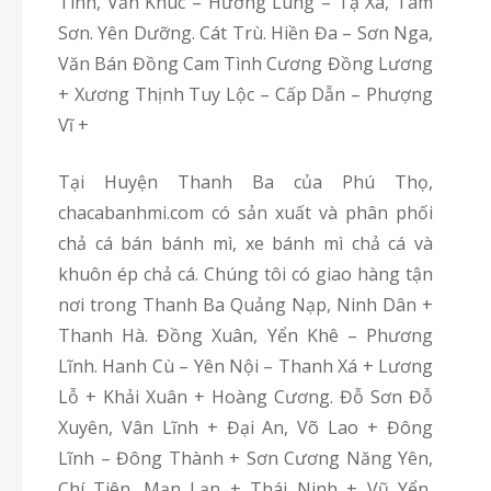
Tình, Văn Khúc – Hương Lung – Tạ Xá, Tam
Sơn. Yên Dưỡng. Cát Trù. Hiền Đa – Sơn Nga,
Văn Bán Đồng Cam Tình Cương Đồng Lương
+ Xương Thịnh Tuy Lộc – Cấp Dẫn – Phượng
Vĩ +
Tại Huyện Thanh Ba của Phú Thọ,
chacabanhmi.com có sản xuất và phân phối
chả cá bán bánh mì, xe bánh mì chả cá và
khuôn ép chả cá. Chúng tôi có giao hàng tận
nơi trong Thanh Ba Quảng Nạp, Ninh Dân +
Thanh Hà. Đồng Xuân, Yển Khê – Phương
Lĩnh. Hanh Cù – Yên Nội – Thanh Xá + Lương
Lỗ + Khải Xuân + Hoàng Cương. Đỗ Sơn Đỗ
Xuyên, Vân Lĩnh + Đại An, Võ Lao + Đông
Lĩnh – Đông Thành + Sơn Cương Năng Yên,
Chí Tiên. Mạn Lạn + Thái Ninh + Vũ Yển,