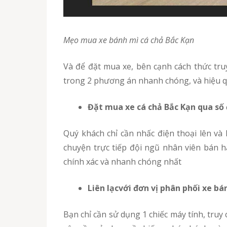
Mẹo mua xe bánh mì cá chả Bắc Kạn
Và để đặt mua xe, bên cạnh cách thức truyền thống là đến trực tiếp cửa hàng để mua xe bán bánh mì chả cá Bắc Kạn thì bạn có thể chọn một
trong 2 phương án nhanh chóng, và hiệu q
Đặt mua xe cá chả Bắc Kạn qua số 
Quý khách chỉ cần nhấc điện thoại lên và liên hệ trực tiếp tới cửa hàng sản xuất xe bánh mì cá chả Bắc Kạn mà bạn đã lựa chọn trước đó. Nói
chuyện trực tiếp đội ngũ nhân viên bán h
chính xác và nhanh chóng nhất
Liên lạcvới đơn vị phân phối xe bá
Bạn chỉ cần sử dụng 1 chiếc máy tính, truy cập vào địa chỉ trang web trực tuyến của cửa hàng phân phối sản phẩm. Tiếp đó, nói rõ mong muốn và