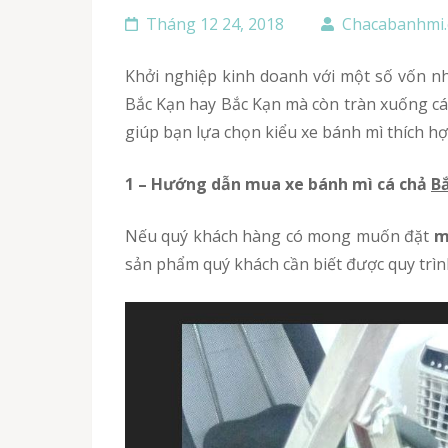
Tháng 12 24, 2018
Chacabanhmi
Khởi nghiệp kinh doanh với một số vốn nho nhỏ, nhiều người nghĩ ngay đến bán bánh mì chả cá nóng. Đồ ăn bình dân này không chỉ có mặt ở
Bắc Kạn hay Bắc Kạn mà còn tràn xuống các
giúp bạn lựa chọn kiểu xe bánh mì thích hợ
1 – Hướng dẫn mua xe bánh mì cá chả
B
Nếu quý khách hàng có mong muốn đặt
m
sản phẩm quý khách cần biết được quy trình