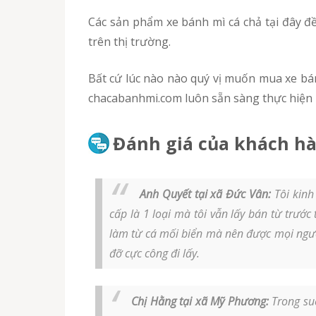
Các sản phẩm xe bánh mì cá chả tại đây đều được chúng tôi cam kết đảm bảo uy tín về chất lượng, giá cả cũng như thời gian bảo hành tốt nhất
trên thị trường.
Bất cứ lúc nào nào quý vị muốn mua xe bánh mì cá chả Bắc Kạn, hãy liên hệ ngay với chúng tôi theo địa chỉ website hoặc số hotline 0963 454 868.
chacabanhmi.com luôn sẵn sàng thực hiện 
Đánh giá của khách hàn
Anh Quyết tại xã Đức Vân:
Tôi kinh
cấp là 1 loại mà tôi vẫn lấy bán từ trước
làm từ cá mối biển mà nên được mọi ngườ
đỡ cực công đi lấy.
Chị Hằng tại xã Mỹ Phương:
Trong suố