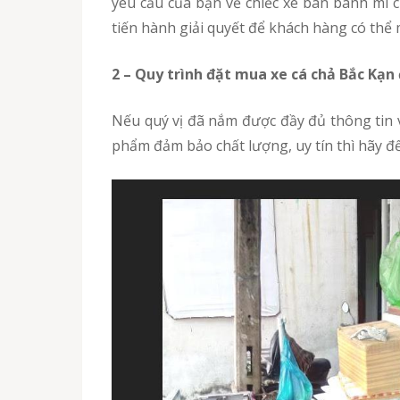
yêu cầu của bạn về chiếc xe bán bánh mì 
tiến hành giải quyết để khách hàng có thể
2 – Quy trình đặt mua xe cá chả Bắc Kạ
Nếu quý vị đã nắm được đầy đủ thông tin về cách đặt mua xe bánh mì chả cá Bắc Kạn dành cho bạn mà chưa tìm được một đơn vị phân phối sản
phẩm đảm bảo chất lượng, uy tín thì hãy đ