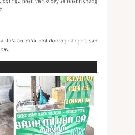
g, đội ngũ nhân viên ở đây sẽ nhanh chóng
t.
nay.