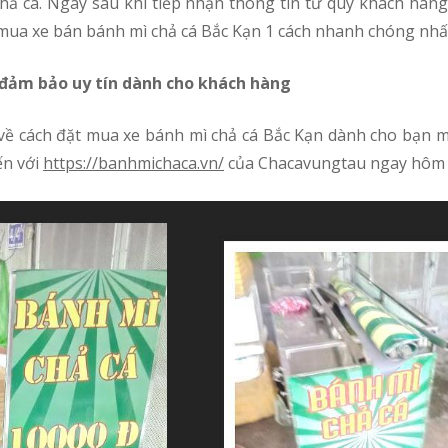
chả cá. Ngay sau khi tiếp nhận thông tin từ quý khách hàn
 mua xe bán bánh mì chả cá Bắc Kạn 1 cách nhanh chóng nhấ
n đảm bảo uy tín dành cho khách hàng
ến với
https://banhmichaca.vn/
của Chacavungtau ngay hôm 