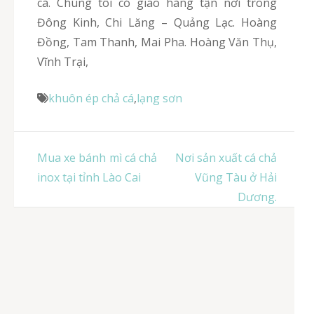
cá. Chúng tôi có giao hàng tận nơi trong
Đông Kinh, Chi Lăng – Quảng Lạc. Hoàng
Đồng, Tam Thanh, Mai Pha. Hoàng Văn Thụ,
Vĩnh Trại,
khuôn ép chả cá
,
lạng sơn
Điều
Mua xe bánh mì cá chả
Nơi sản xuất cá chả
hướng
inox tại tỉnh Lào Cai
Vũng Tàu ở Hải
bài
Dương.
viết