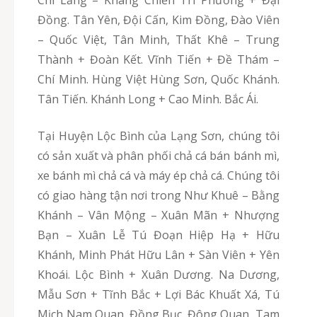
Đồng. Tân Yên, Đội Cấn, Kim Đồng, Đào Viên
– Quốc Việt, Tân Minh, Thất Khê – Trung
Thành + Đoàn Kết. Vĩnh Tiến + Đề Thám –
Chí Minh. Hùng Việt Hùng Sơn, Quốc Khánh.
Tân Tiến. Khánh Long + Cao Minh. Bắc Ái.
Tại Huyện Lộc Bình của Lạng Sơn, chúng tôi
có sản xuất và phân phối chả cá bán bánh mì,
xe bánh mì chả cá và máy ép chả cá. Chúng tôi
có giao hàng tận nơi trong Như Khuê – Bằng
Khánh – Vân Mộng – Xuân Mãn + Nhượng
Bạn – Xuân Lễ Tú Đoạn Hiệp Hạ + Hữu
Khánh, Minh Phát Hữu Lân + Sàn Viên + Yên
Khoái. Lộc Bình + Xuân Dương. Na Dương,
Mẫu Sơn + Tĩnh Bắc + Lợi Bác Khuất Xá, Tú
Mịch Nam Quan. Đồng Bục. Đông Quan, Tam