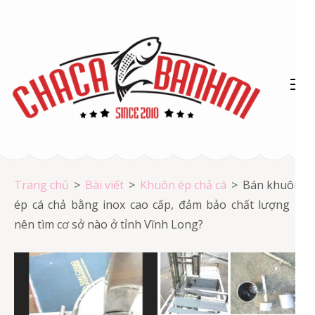
Bỏ
qua
và
tới
nội
dung
(ấn
Chả cá Vũng Tàu
Enter)
Chả cá giá rẻ
Trang chủ
>
Bài viết
>
Khuôn ép chả cá
>
Bán khuôn
ép cá chả bằng inox cao cấp, đảm bảo chất lượng –
nên tìm cơ sở nào ở tỉnh Vĩnh Long?