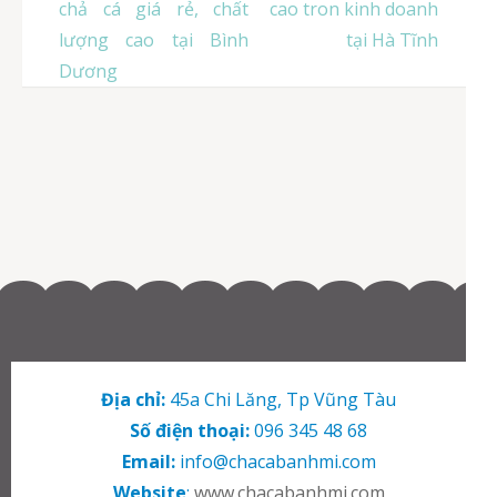
hướng
chả cá giá rẻ, chất
cao tron kinh doanh
bài
lượng cao tại Bình
tại Hà Tĩnh
viết
Dương
Địa chỉ:
45a Chi Lăng, Tp Vũng Tàu
Số điện thoại:
096 345 48 68
Email:
info@chacabanhmi.com
Website
:
www.chacabanhmi.com