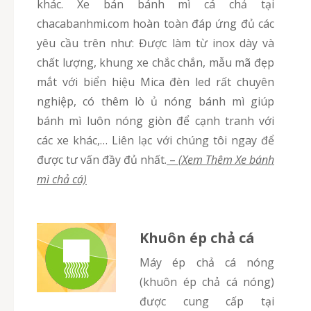
khác. Xe bán bánh mì cá chả tại
chacabanhmi.com hoàn toàn đáp ứng đủ các
yêu cầu trên như: Được làm từ inox dày và
chất lượng, khung xe chắc chắn, mẫu mã đẹp
mắt với biển hiệu Mica đèn led rất chuyên
nghiệp, có thêm lò ủ nóng bánh mì giúp
bánh mì luôn nóng giòn để cạnh tranh với
các xe khác,… Liên lạc với chúng tôi ngay để
được tư vấn đầy đủ nhất.
–
(Xem Thêm Xe bánh
mì chả cá)
Khuôn ép chả cá
Máy ép chả cá nóng
(khuôn ép chả cá nóng)
được cung cấp tại