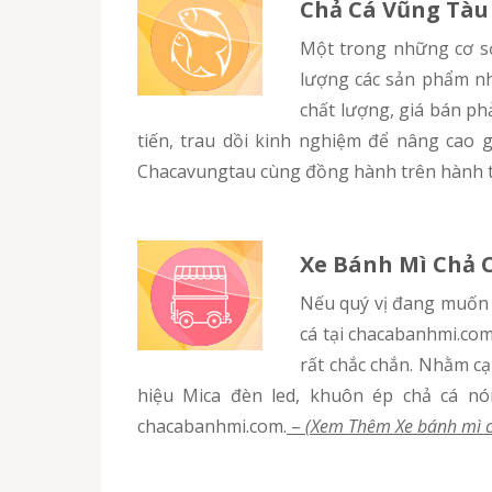
Chả Cá Vũng Tàu
Một trong những cơ sở chế biến cá chả uy tín chất lượng tại Vĩnh Phúc, chúng tôi luôn không ngừng nỗ lực nâng cao chất
lượng các sản phẩm nh
chất lượng, giá bán ph
tiến, trau dồi kinh nghiệm để nâng cao 
Chacavungtau cùng đồng hành trên hành t
Xe Bánh Mì Chả 
Nếu quý vị đang muốn tìm một chiếc xe bánh mì chất lượng và chuyên nghiệp, bắt mắt thì hãy tham khảo xe bán bánh mì chả
cá tại chacabanhmi.com
rất chắc chắn. Nhằm cạ
hiệu Mica đèn led, khuôn ép chả cá n
chacabanhmi.com.
–
(Xem Thêm Xe bánh mì c