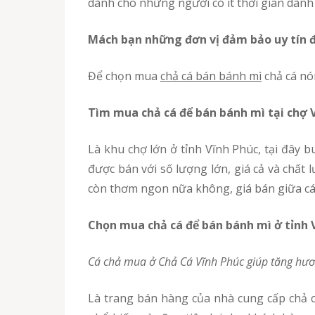
dành cho những người có ít thời gian dành
Mách bạn những đơn vị đảm bảo uy tín 
Để chọn mua
chả cá bán bánh mì
chả cá nó
Tìm mua chả cá để bán bánh mì tại chợ 
Là khu chợ lớn ở tỉnh Vĩnh Phúc, tại đây buôn bán đa dạng các mặt hàng khác nhau tha hồ cho bạn lựa chọn, trong đó, chả cá tại chợ Vĩnh Phúc
được bán với số lượng lớn, giá cả và chất 
còn thơm ngon nữa không, giá bán giữa các
Chọn mua chả cá để bán bánh mì ở tỉnh
Cá chả mua ở Chả Cá Vĩnh Phúc giúp tăng h
Là trang bán hàng của nhà cung cấp chả cá nóng uy tín trên thị trường Chả Cá Vĩnh Phúc. Hiện nay, việc đặt hàng, mua hàng online ngày càng