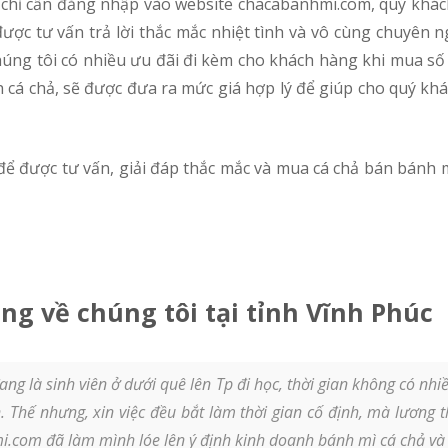
, chỉ cần đăng nhập vào website chacabanhmi.com, quý khách 
c tư vấn trả lời thắc mắc nhiệt tình và vô cùng chuyên ng
 Chúng tôi có nhiều ưu đãi đi kèm cho khách hàng khi mua số
h cá chả, sẽ được đưa ra mức giá hợp lý để giúp cho quý khá
ng về chúng tôi tại tỉnh Vĩnh Phúc
ng là sinh viên ở dưới quê lên Tp đi học, thời gian không có nh
Thế nhưng, xin việc đều bắt làm thời gian cố định, mà lương t
com đã làm mình lóe lên ý định kinh doanh bánh mì cá chả và ý