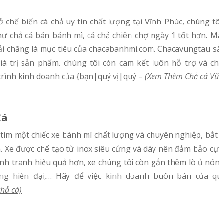
ư chả cá bán bánh mì, cá chả chiên chợ ngày 1 tốt hơn.
ải chăng là mục tiêu của chacabanhmi.com. Chacavungtau sẵ
giá trị sản phẩm, chúng tôi còn cam kết luôn hỗ trợ và 
rình kinh doanh của {bạn|quý vị|quý
–
(Xem Thêm Chả cá Vũ
Cá
. Xe được chế tạo từ inox siêu cứng và dày nên đảm bảo c
nh tranh hiệu quả hơn, xe chúng tôi còn gắn thêm lò ủ nó
óng hiện đại,… Hãy để việc kinh doanh buôn bán của q
hả cá)