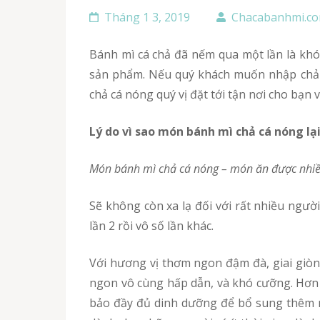
Tháng 1 3, 2019
Chacabanhmi.c
Bánh mì cá chả đã nếm qua một lần là khó quên, và hiện tại đang là một trong những món được rất nhiều người yêu thích vì sự thơm ngon của
sản phẩm. Nếu quý khách muốn nhập chả c
chả cá nóng quý vị đặt tới tận nơi cho bạn vớ
Lý do vì sao món bánh mì chả cá nóng lạ
Món bánh mì chả cá nóng – món ăn được nhiề
Sẽ không còn xa lạ đối với rất nhiều người khi nhắc đến món ăn bình dân, nhưng không kém phần lôi cuốn, kích thích, ăn một lần còn muốn ăn
lần 2 rồi vô số lần khác.
Với hương vị thơm ngon đậm đà, giai giòn từ cá chả kết hợp với {hương vị|hương vị đặc trưng| của bánh mì, tạo nên một món ăn dân dã thơm
ngon vô cùng hấp dẫn, và khó cưỡng. Hơn n
bảo đầy đủ dinh dưỡng để bổ sung thêm n