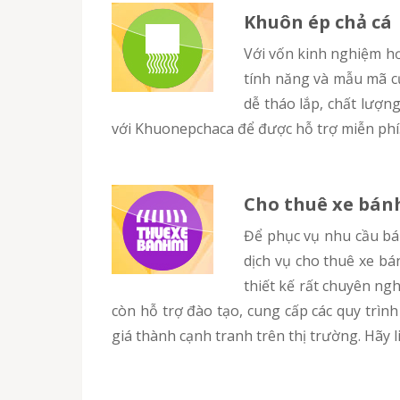
Khuôn ép chả cá
Với vốn kinh nghiệm hơn 5 năm trong lĩnh vực sản xuất và cung cấp máy ép chả cá, chúng tôi luôn cố gắng cải tiến chất lượng,
tính năng và mẫu mã củ
dễ tháo lắp, chất lượng
với Khuonepchaca để được hỗ trợ miễn phí
Cho thuê xe bánh
Để phục vụ nhu cầu bán bánh mì cá chả ngày càng tăng của khách hàng nhưng vốn không nhiều, chacabanhmi.com bổ sung
dịch vụ cho thuê xe bá
thiết kế rất chuyên ng
còn hỗ trợ đào tạo, cung cấp các quy trìn
giá thành cạnh tranh trên thị trường. Hãy 