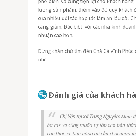
phổ biến, và cũng tiện lợi cho khách hàng
lượng sản phẩm, thêm vào đó quý khách đượ
của nhiều đối tác hợp tác làm ăn lâu dài.
càng giảm. Đặc biệt, với các nhà kinh doan
nhuận cao hơn.
Đừng chần chừ tìm đến Chả Cá Vĩnh Phúc để được tư vấn, giải đáp thắc mắc và mua cá chả bán bánh mì ở tỉnh Vĩnh Phúc uy tín, mức giá phù hợp
nhé.
Đánh giá của khách hà
Chị Yến tại xã Trung Nguyên:
Mình đa
ba mẹ và cũng muốn tự lập cho bản thân. 
cho thuê xe bán bánh mì của chacabanhmi.