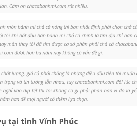
 gian. Cám ơn chacabanhmi.com rất nhiều.
nh món bánh mì chả cá nóng thì bạn nhất định phải chọn chả c
ới tôi khi bắt đầu bán bánh mì chả cá chính là tìm địa chỉ bán c
ay mắn thay tôi đã tìm được cơ sở phân phối chả cá chacabanhm
.com được hơn ba năm nay không có vấn đề gì.
hất lượng, giá cả phải chăng là những điều đầu tiên tôi muốn
tôn trọng và tin tưởng lẫn nhau, tuy chacabanhmi.com đôi lúc c
nghỉ vào dịp tết thì tôi không có gì phải phàn nàn vì đó là y
hẩm hơn để mọi người có thêm lựa chọn.
ụ tại tỉnh Vĩnh Phúc