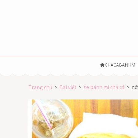
Bỏ
qua
và
tới
nội
dung
(ấn
Chả cá Vũng Tà
Chả cá giá rẻ
Enter)
CHACABANHMI
Trang chủ
>
Bài viết
>
Xe bánh mì chả cá
>
nở