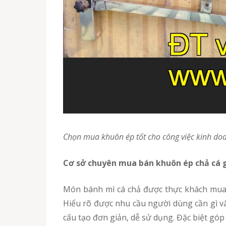
Chọn mua khuôn ép tốt cho công việc kinh do
Cơ sở chuyên mua bán khuôn ép chả cá g
Món bánh mì cá chả được thực khách mua nhiều vào sáng sớm, do đó bạn cần tăng năng suất để đáp ứng nhanh nhất nhu cầu của mọi người.
Hiểu rõ được nhu cầu người dùng cần gì và
cấu tạo đơn giản, dễ sử dụng. Đặc biệt góp