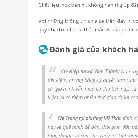
Chất liệu inox bền bỉ, không han rỉ giúp đ
Với những thông tin chia sẻ trên đây hi vọng quý khách biết được cơ sở bán khuôn ép cá chả giá rẻ, chất lượng tốt tại khuonepchaca.com. Nếu
quý khách có bất kì thắc mắc về sản phẩm cũ
Đánh giá của khách hà
Chị Điệp tại xã Vĩnh Thành:
Năm ngo
tiết kiệm, nhưng bằng sự quyết tâm cùng 
cá. giờ mình vẫn mua cá chả bên này, cá 
kiệm và có thêm nhiều thời gian chăm con
Chị Trang tại phường Mỹ Thới:
Kinh do
này về quê mình để bán, thời gian đầu b
tăng doanh số cao lên. Thấy tôi kinh do