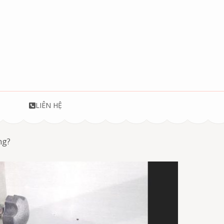
T
LIÊN HỆ
ng?