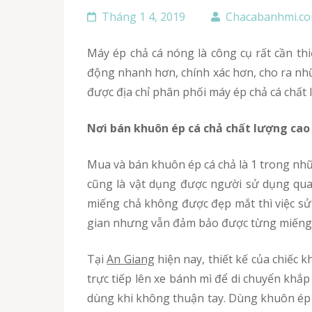
Tháng 1 4, 2019
Chacabanhmi.c
Máy ép chả cá nóng là công cụ rất cần thiết cho công việc kinh doanh bánh mì chả cá nóng tại An Giang hiện nay. Chiếc máy có khả năng hoạt
động nhanh hơn, chính xác hơn, cho ra nhữ
được địa chỉ phân phối máy ép chả cá chất
Nơi bán khuôn ép cá chả chất lượng cao
Mua và bán khuôn ép cá chả là 1 trong những thiết bị không thể thiếu trong việc kinh doanh buôn bán món bánh mì cá chả ngon bổ rẻ. Khuôn ép
cũng là vật dụng được người sử dụng qua
miếng chả không được đẹp mắt thì việc sử
gian nhưng vẫn đảm bảo được từng miếng c
Tại
An Giang
hiện nay, thiết kế của chiếc 
trực tiếp lên xe bánh mì để di chuyển khắp
dùng khi không thuận tay. Dùng khuôn ép 