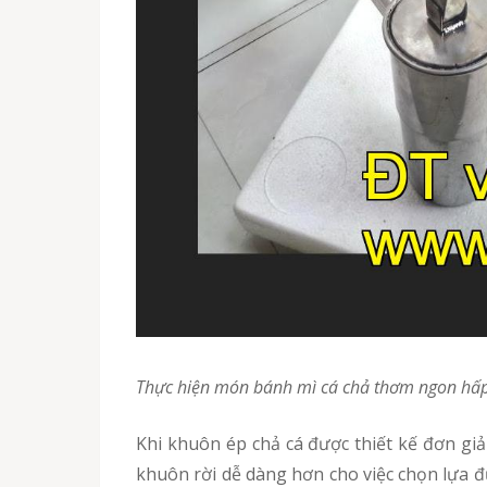
Thực hiện món bánh mì cá chả thơm ngon hấ
Khi khuôn ép chả cá được thiết kế đơn giản nhất, giảm thiểu các chi tiết không cần thiết giúp cho phần trọng lượng nhẹ đi nhiều, phần thiết kế
khuôn rời dễ dàng hơn cho việc chọn lựa đư