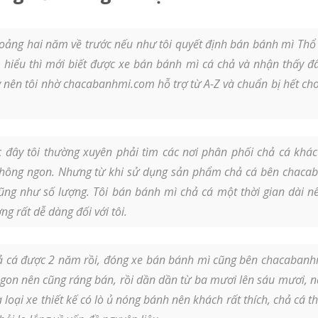
ảng hai năm về trước nếu như tôi quyết định bán bánh mì Thổ N
 hiểu thì mới biết được xe bán bánh mì cá chả và nhận thấy đâ
y nên tôi nhờ chacabanhmi.com hỗ trợ từ A-Z và chuẩn bị hết cho
 đây tôi thường xuyên phải tìm các nơi phân phối chả cá khác 
không ngon. Nhưng từ khi sử dụng sản phẩm chả cá bên chaca
ũng như số lượng. Tôi bán bánh mì chả cá một thời gian dài n
g rất dễ dàng đối với tôi.
cá được 2 năm rồi, đóng xe bán bánh mì cũng bên chacabanhmi.
n nên cũng ráng bán, rồi dần dần từ ba mươi lên sáu mươi, n
a loại xe thiết kế có lò ủ nóng bánh nên khách rất thích, chả cá