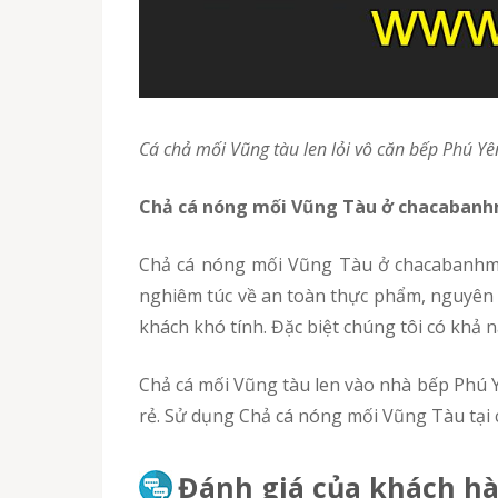
cá chả mối Vũng tàu len lỏi vô căn bếp Phú Yê
chả cá nóng mối Vũng Tàu ở chacabanh
Chả cá nóng mối Vũng Tàu ở chacabanhmi.com là thương hiệu quen thuộc được người tiêu dùng đánh giá cao. Cá chả được sản xuất tuân thủ
nghiêm túc về an toàn thực phẩm, nguyên l
khách khó tính. Đặc biệt chúng tôi có khả 
Chả cá mối Vũng tàu len vào nhà bếp Phú Yên giúp thỏa mãn nhu cầu về thức ăn thơm ngon, nhiều chất dinh dưỡng, an toàn, đồng thời có chi phí
rẻ. Sử dụng Chả cá nóng mối Vũng Tàu tạ
Đánh giá của khách hà