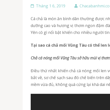
Tháng 1 6, 2019
Chacabanhmi.c
Cá chả là món ăn bình dân thường được nhắc tới đầu tiên khi đến với vùng đất Phú Yên. Trong đó, chả cá mối Phú Yên là món ăn đem lại chất dinh
dưỡng cao và hương vị thơm ngon đậm đà đ
Yên có gì nổi bật khiến cho nhiều người t
Tại sao cá chả mối Vũng Tàu có thể len 
chả cá nóng mối Vũng Tàu sở hữu mùi vị thơ
Điều thứ nhất khiến chả cá nóng mối len vô căn bếp Phú Yên đó là do mùi vị đặc biệt thơm ngon của món ăn này. Cá mối được mua ngay sau khi
bắt về, sơ chế sạch sau đó chế biến trên d
mềm vừa đủ, không quá cứng lại khá dai nê