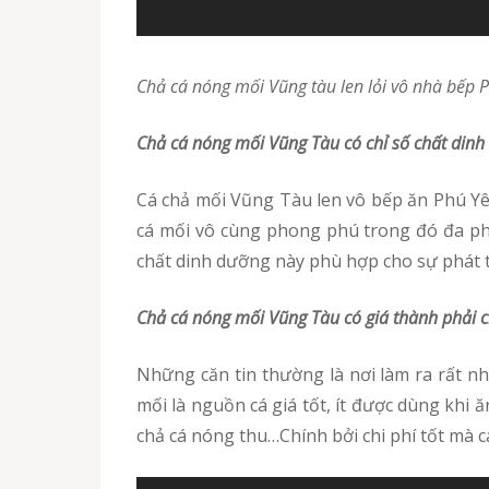
chả cá nóng mối Vũng tàu len lỏi vô nhà bếp 
chả cá nóng mối Vũng Tàu có chỉ số chất dinh
cá chả mối Vũng Tàu len vô bếp ăn Phú Yên còn bởi chỉ số giá trị chất dinh dưỡng khá caocao của thức ăn này. Yếu tố chất dinh dưỡng trong loài
cá mối vô cùng phong phú trong đó đa phần
chất dinh dưỡng này phù hợp cho sự phát tr
chả cá nóng mối Vũng Tàu có giá thành phải 
Những căn tin thường là nơi làm ra rất nhiều đồ ăn cho công nhân có thu nhập trung bình vì thế cần nguyên liệu có chi phí phải chăng. Loài cá
mối là nguồn cá giá tốt, ít được dùng khi ă
chả cá nóng thu…Chính bởi chi phí tốt mà 