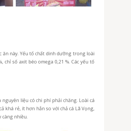
, chỉ số axit béo omega 0,21 %. Các yếu tố
cả khá rẻ, ít hơn hẳn so với chả cá Lã Vọng,
y càng nhiều.