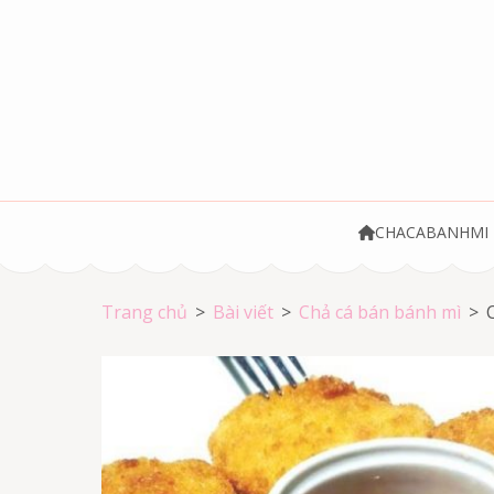
Bỏ
qua
và
tới
nội
dung
(ấn
Chả cá Vũng Tà
Chả cá giá rẻ
Enter)
CHACABANHMI
Trang chủ
>
Bài viết
>
Chả cá bán bánh mì
>