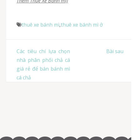
Thêm Thuê Xe Bánh mì)
thuê xe bánh mì
,
thuê xe bánh mì ở
Điều
Các tiêu chí lựa chọn
Bài sau
hướng
nhà phân phối chả cá
bài
giá rẻ để bán bánh mì
viết
cá chả