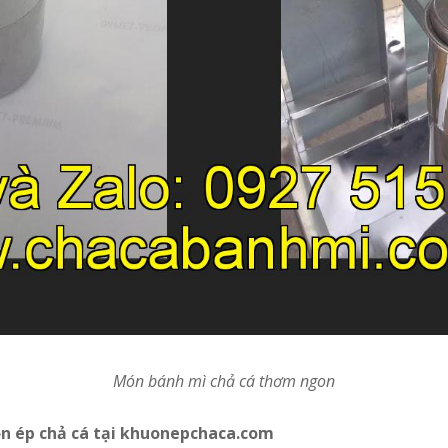
Món bánh mì chả cá thơm ngon
ôn ép chả cá tại khuonepchaca.com