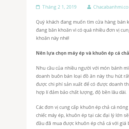
Tháng 2 1, 2019
Chacabanhmi.c
Quý khách đang muốn tìm cửa hàng bán khuôn ép chả cá nóng bằng inox giá rẻ, đảm bảo chất lượng mà không biết nên tìm ở đâu? Quý khách
đang băn khoăn vì có quá nhiều đơn vị cun
khoăn này nhé!
Nên lựa chọn máy ép và khuôn ép cá ch
Nhu cầu của nhiều người với món bánh mì chả cá nóng ngày càng cao, người dùng ngày một ưa thích món bánh mì chả cá này hơn nên việc kinh
doanh buôn bán loại đồ ăn này thu hút rấ
được chi phí sản xuất để có được doanh t
hợp lí đảm bảo chất lượng, độ bền lâu dài.
Các đơn vị cung cấp khuôn ép chả cá nóng lớn cũng là điều kiện đảm bảo quý khách chọn được chiếc khuôn ép chất lượng tốt. Việc lựa chọn từng
chiếc máy ép, khuôn ép tại các đại lý lớn 
đầu đã mua được khuôn ép chả cá với giá b