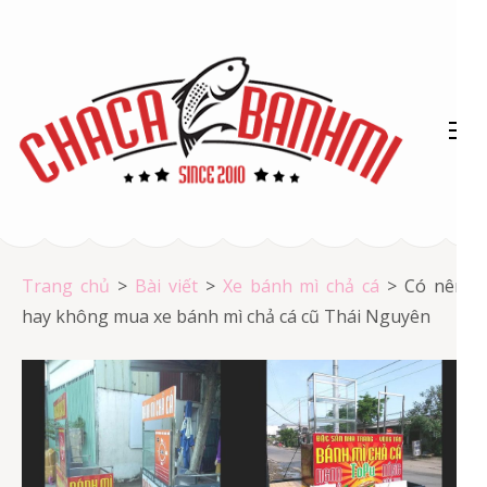
Bỏ
qua
và
tới
nội
dung
(ấn
Chả cá Vũng Tàu
Enter)
Chả cá giá rẻ
Trang chủ
>
Bài viết
>
Xe bánh mì chả cá
>
Có nên
hay không mua xe bánh mì chả cá cũ Thái Nguyên