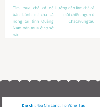
Điều
Tìm mua chả cá để
Hướng dẫn làm chả cá
hướng
bán bánh mì chả cá
mối chiên ngon ở
bài
nóng tại tỉnh Quảng
Chacavungtau
viết
Nam nên mua ở cơ sở
nào.
Địa chỉ:
45a Chi Lăng, Tp Vũng Tàu