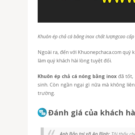
Khuôn ép chả cá bằng inox chất lượngcao cấ
Ngoài ra, đến với Khuonepchaca.com quý khách còn được mua khuôn ép chả cá với giá ưu đãi hấp dẫn. Chính sách lấy sỉ của Khuonepchaca.com sẽ
làm quý khách hài lòng tuyệt đối.
Khuôn ép chả cá nóng bằng inox
đã tốt,
sinh. Còn ngần ngại gì nữa mà không liên
trường.
Đánh giá của khách hà
Anh Bảo tại xã An Bình:
Tôi thấy ch