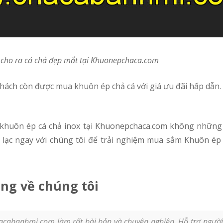
p cho ra cá chả đẹp mắt tại Khuonepchaca.com
 khuôn ép cá chả inox tại Khuonepchaca.com không những 
 lạc ngay với chúng tôi để trải nghiệm mua sắm Khuôn ép
ng về chúng tôi
acabanhmi.com làm rất bài bản và chuyên nghiệp. Hỗ trợ người