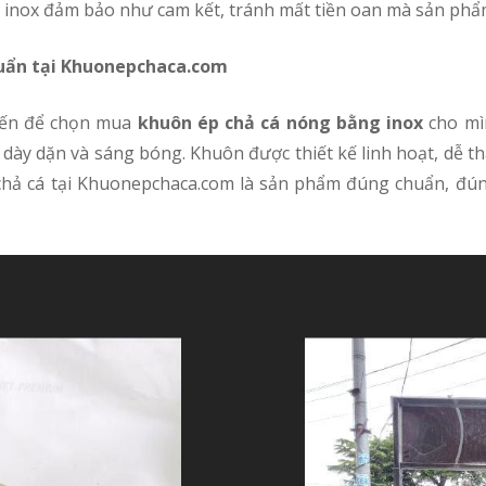
p inox đảm bảo như cam kết, tránh mất tiền oan mà sản phẩ
huẩn tại Khuonepchaca.com
 đến để chọn mua
khuôn ép chả cá nóng bằng inox
cho mì
dày dặn và sáng bóng. Khuôn được thiết kế linh hoạt, dễ th
chả cá tại Khuonepchaca.com là sản phẩm đúng chuẩn, đú