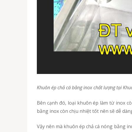
Khuôn ép chả cá bằng inox chất lượng tại K
Bên cạnh đó, loại khuôn ép làm từ inox còn rất dễ tháo lắp và vệ sinh, khó bị trầy xước, mài mòn khi sử dụng trong thời gian dài. Khuôn ép làm
bằng inox còn chịu nhiệt tốt nên sẽ dễ dàng
Vậy nên mà khuôn ép chả cá nóng bằng inox đang được rất nhiều khách hàng tin dùng và chọn mua. Vấn đề là quý khách cần phải chọn được một