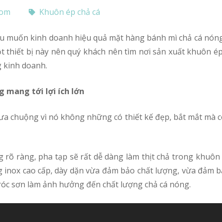
com
Khuôn ép chả cá
ột thiết bị này nên quý khách nên tìm nơi sản xuất khuôn é
g kinh doanh.
g mang tới lợi ích lớn
a chuộng vì nó không những có thiết kế đẹp, bắt mắt mà cò
g rõ ràng, pha tạp sẽ rất dễ dàng làm thịt chả trong khuôn
inox cao cấp, dày dặn vừa đảm bảo chất lượng, vừa đảm bả
, tróc sơn làm ảnh hưởng đến chất lượng chả cá nóng.