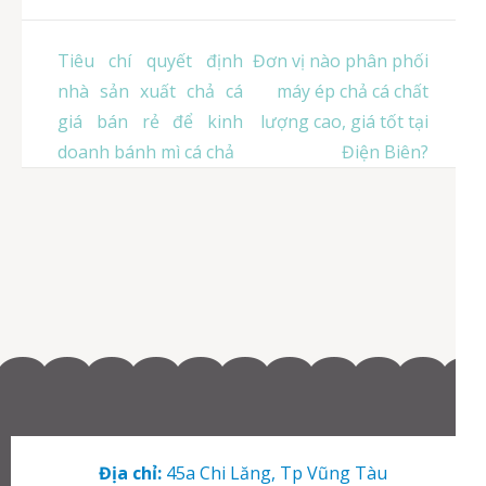
Điều
Tiêu chí quyết định
Đơn vị nào phân phối
hướng
nhà sản xuất chả cá
máy ép chả cá chất
bài
giá bán rẻ để kinh
lượng cao, giá tốt tại
viết
doanh bánh mì cá chả
Điện Biên?
Địa chỉ:
45a Chi Lăng, Tp Vũng Tàu