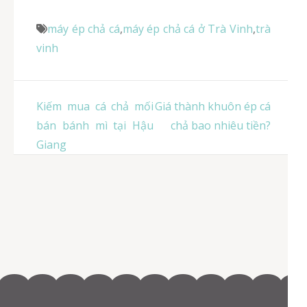
máy ép chả cá
,
máy ép chả cá ở Trà Vinh
,
trà
vinh
Điều
Kiếm mua cá chả mối
Giá thành khuôn ép cá
hướng
bán bánh mì tại Hậu
chả bao nhiêu tiền?
bài
Giang
viết