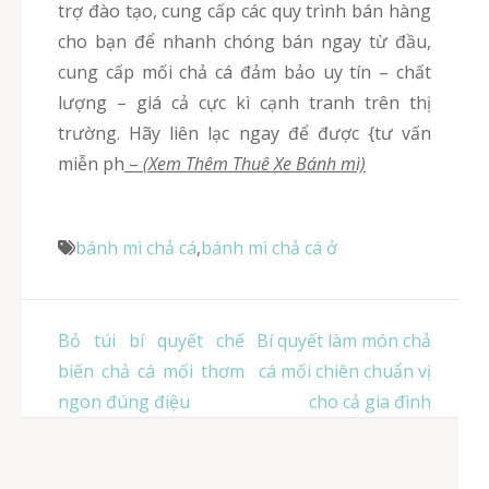
trợ đào tạo, cung cấp các quy trình bán hàng
cho bạn để nhanh chóng bán ngay từ đầu,
cung cấp mối chả cá đảm bảo uy tín – chất
lượng – giá cả cực kì cạnh tranh trên thị
trường. Hãy liên lạc ngay để được {tư vấn
miễn ph
–
(Xem Thêm Thuê Xe Bánh mì)
bánh mì chả cá
,
bánh mì chả cá ở
Điều
Bỏ túi bí quyết chế
Bí quyết làm món chả
hướng
biến chả cá mối thơm
cá mối chiên chuẩn vị
bài
ngon đúng điệu
cho cả gia đình
viết