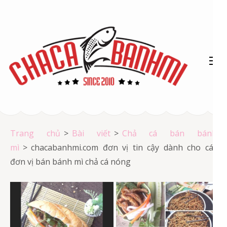
Bỏ
qua
và
tới
nội
dung
(ấn
Chả cá Vũng Tàu
Enter)
Chả cá giá rẻ
Trang chủ
>
Bài viết
>
Chả cá bán bánh
mì
>
chacabanhmi.com đơn vị tin cậy dành cho các
đơn vị bán bánh mì chả cá nóng