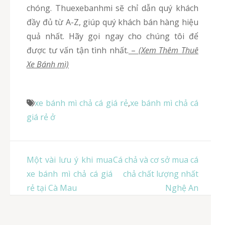
chóng. Thuexebanhmi sẽ chỉ dẫn quý khách
đầy đủ từ A-Z, giúp quý khách bán hàng hiệu
quả nhất. Hãy gọi ngay cho chúng tôi để
được tư vấn tận tình nhất.
–
(Xem Thêm Thuê
Xe Bánh mì)
xe bánh mì chả cá giá rẻ
,
xe bánh mì chả cá
giá rẻ ở
Điều
Một vài lưu ý khi mua
Cá chả và cơ sở mua cá
hướng
xe bánh mì chả cá giá
chả chất lượng nhất
bài
rẻ tại Cà Mau
Nghệ An
viết