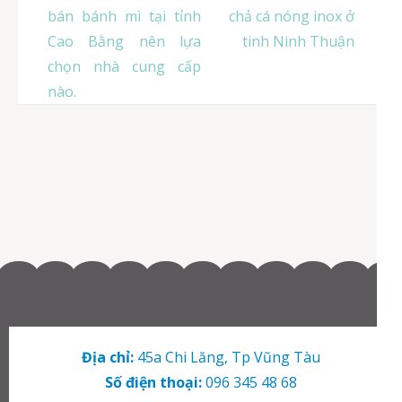
hướng
bán bánh mì tại tỉnh
chả cá nóng inox ở
bài
Cao Bằng nên lựa
tinh Ninh Thuận
viết
chọn nhà cung cấp
nào.
Địa chỉ:
45a Chi Lăng, Tp Vũng Tàu
Số điện thoại:
096 345 48 68