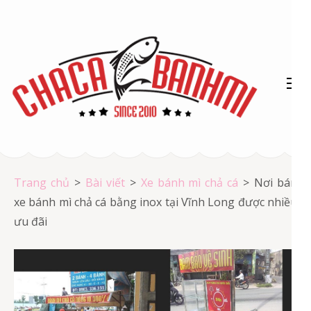
Bỏ
qua
và
tới
nội
dung
(ấn
Chả cá Vũng Tàu
Enter)
Chả cá giá rẻ
Trang chủ
>
Bài viết
>
Xe bánh mì chả cá
>
Nơi bán
xe bánh mì chả cá bằng inox tại Vĩnh Long được nhiều
ưu đãi