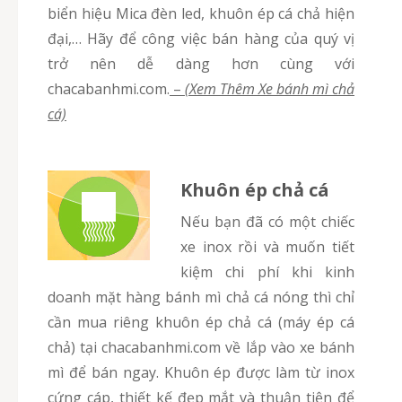
biển hiệu Mica đèn led, khuôn ép cá chả hiện
đại,… Hãy để công việc bán hàng của quý vị
trở nên dễ dàng hơn cùng với
chacabanhmi.com.
–
(Xem Thêm Xe bánh mì chả
cá)
Khuôn ép chả cá
Nếu bạn đã có một chiếc
xe inox rồi và muốn tiết
kiệm chi phí khi kinh
doanh mặt hàng bánh mì chả cá nóng thì chỉ
cần mua riêng khuôn ép chả cá (máy ép cá
chả) tại chacabanhmi.com về lắp vào xe bánh
mì để bán ngay. Khuôn ép được làm từ inox
cứng cáp, thiết kế đẹp mắt và thuận tiện để