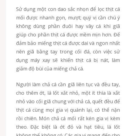
Sử dụng một con dao sắc nhọn để lọc thịt cá
mối được nhanh gọn, mượt; quý vị cần chú ý
không dùng phần đuôi hay vây cá khi giã
giúp cho phần thịt cá được mềm mịn hơn. Để
đảm bảo miếng thịt cá được dai và ngon nhất
nên giã bằng tay trong cối đá, còn việc sử
dụng máy xay sẽ khiến thịt cá bị nát, làm
giảm độ bùi của miếng chả cá.
Người làm chả cá cần giã liên tục và đều tay,
cho thêm ớt, lá lốt xắt nhỏ, một ít thìa là xắt
nhỏ vào cối giã chung với chả cá, quết đều để
thịt cá cùng mọi gia vị quánh lại, có thể nặn
rồi chiên. Món chả cá mối rất kén gia vị kèm
theo. Đặc biệt là ớt đỏ và hạt tiêu, lá lốt
không thể không có. Các gia vị mang đến cho