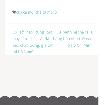
chả cá mối
,
chả cá mối ở
Điều
Cơ sở nào cung cấp
Xe bánh mì chả cá là
hướng
máy ép chả cá đảm
hàng hóa như thế nào
bài
bảo chất lượng, giá tốt
ở Hồ Chí Minh
viết
tại Hà Nam?