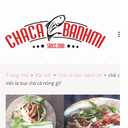
Bỏ
qua
và
tới
nội
dung
(ấn
Chả cá Vũng Tàu
Enter)
Chả cá giá rẻ
Trang chủ
>
Bài viết
>
Chả cá bán bánh mì
>
chả cá
mối là loại chả cá nóng gì?