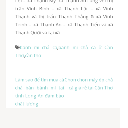
Lợi – xã Thạnh Mỹ. xã Thạnh An cùng với thị
trấn Vĩnh Bình – xã Thạnh Lộc – xã Vĩnh
Thạnh và thị trấn Thạnh Thắng & xã Vĩnh
Trinh – xã Thạnh An – xã Thạnh Tiến và xã
Thạnh Qưới và tại xã
bánh mì chả cá
,
bánh mì chả cá ở Cần
Thơ
,
cần thơ
Điều
Làm sao để tìm mua cá
Chọn chọn máy ép chả
hướng
chả bán bánh mì tại
cá giá rẻ tại Cần Thơ
bài
tỉnh Long An đảm bảo
viết
chất lượng