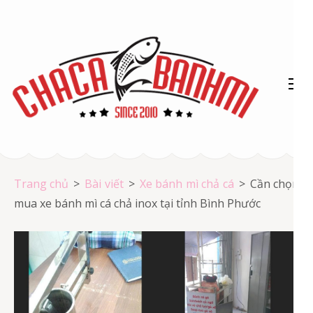
Bỏ
qua
và
tới
nội
dung
(ấn
Chả cá Vũng Tàu
Enter)
Chả cá giá rẻ
Trang chủ
>
Bài viết
>
Xe bánh mì chả cá
>
Cần chọn
mua xe bánh mì cá chả inox tại tỉnh Bình Phước