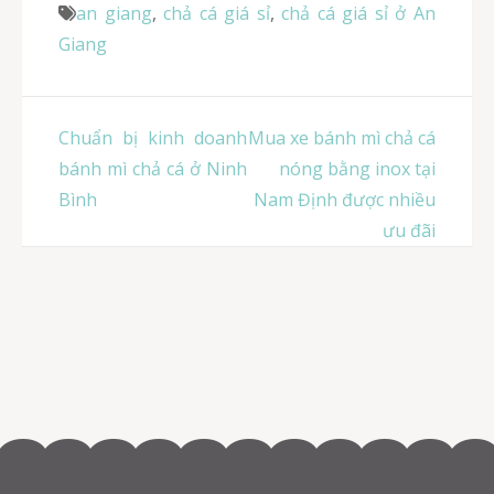
an giang
,
chả cá giá sỉ
,
chả cá giá sỉ ở An
Giang
Điều
Chuẩn bị kinh doanh
Mua xe bánh mì chả cá
hướng
bánh mì chả cá ở Ninh
nóng bằng inox tại
bài
Bình
Nam Định được nhiều
viết
ưu đãi