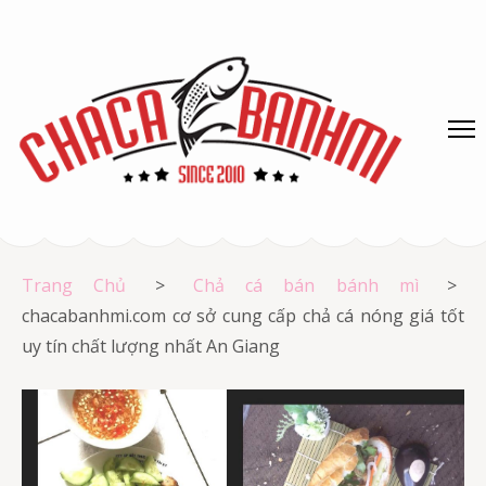
Skip
to
content
(Press
Enter)
Chả cá Vũng Tàu
Chả cá giá rẻ
Trang Chủ
>
Chả cá bán bánh mì
>
chacabanhmi.com cơ sở cung cấp chả cá nóng giá tốt
uy tín chất lượng nhất An Giang