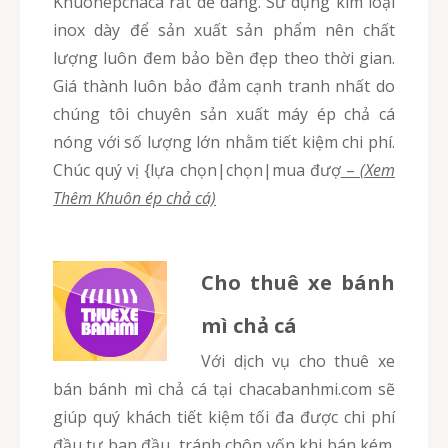
Khuonepchaca rất dễ dàng. Sử dụng kim loại
inox dày để sản xuất sản phẩm nên chất
lượng luôn đem bảo bền đẹp theo thời gian.
Giá thành luôn bảo đảm cạnh tranh nhất do
chúng tôi chuyên sản xuất máy ép chả cá
nóng với số lượng lớn nhằm tiết kiệm chi phí.
Chúc quý vị {lựa chọn|chọn|mua đượ
–
(Xem
Thêm Khuôn ép chả cá)
Cho thuê xe bánh
mì chả cá
Với dịch vụ cho thuê xe
bán bánh mì chả cá tại chacabanhmi.com sẽ
giúp quý khách tiết kiệm tối đa được chi phí
đầu tư ban đầu, tránh chôn vốn khi bán kém.