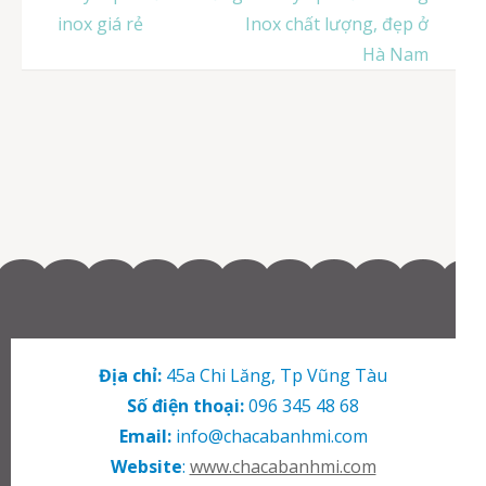
hướng
inox giá rẻ
Inox chất lượng, đẹp ở
bài
Hà Nam
viết
Địa chỉ:
45a Chi Lăng, Tp Vũng Tàu
Số điện thoại:
096 345 48 68
Email:
info@chacabanhmi.com
Website
:
www.chacabanhmi.com